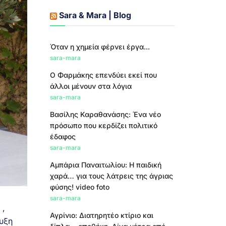
Sara & Mara | Blog
Όταν η χημεία φέρνει έργα...
sara-mara
Ο Φαρμάκης επενδύει εκεί που
άλλοι μένουν στα λόγια
sara-mara
Βασίλης Καραθανάσης: Ένα νέο
πρόσωπο που κερδίζει πολιτικό
έδαφος
sara-mara
Αμπάρια Παναιτωλίου: Η παιδική
χαρά… για τους λάτρεις της άγριας
φύσης! video foto
sara-mara
 ,
Αγρίνιο: Διατηρητέο κτίριο και
υξη