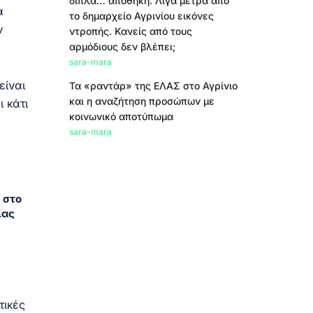
δίπλα… αποθήκη. Λίγα μέτρα από
α
το δημαρχείο Αγρινίου εικόνες
ν
ντροπής. Κανείς από τους
αρμόδιους δεν βλέπει;
sara-mara
είναι
Τα «ραντάρ» της ΕΛΑΣ στο Αγρίνιο
και η αναζήτηση προσώπων με
 κάτι
κοινωνικό αποτύπωμα
sara-mara
 στο
ίας
τικές