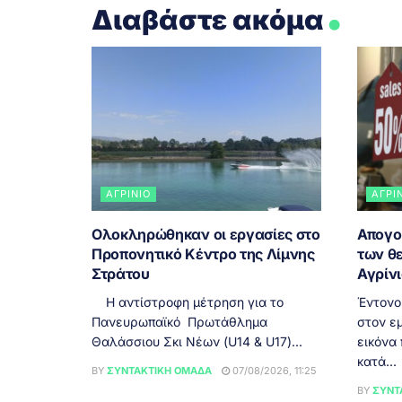
.
Διαβάστε ακόμα
ΑΓΡΊΝΙΟ
ΑΓΡΊ
Ολοκληρώθηκαν οι εργασίες στο
Απογο
Προπονητικό Κέντρο της Λίμνης
των θ
Στράτου
Αγρίν
Η αντίστροφη μέτρηση για το
Έντονο
Πανευρωπαϊκό Πρωτάθλημα
στον εμ
Θαλάσσιου Σκι Νέων (U14 & U17)...
εικόνα
κατά...
BY
ΣΥΝΤΑΚΤΙΚΉ ΟΜΆΔΑ
07/08/2026, 11:25
BY
ΣΥΝΤ