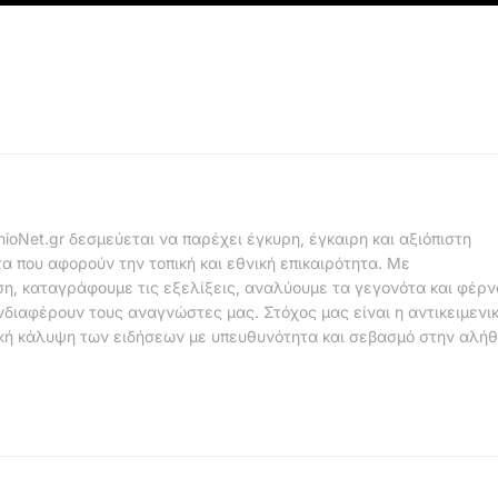
nioNet.gr δεσμεύεται να παρέχει έγκυρη, έγκαιρη και αξιόπιστη
α που αφορούν την τοπική και εθνική επικαιρότητα. Με
η, καταγράφουμε τις εξελίξεις, αναλύουμε τα γεγονότα και φέρ
νδιαφέρουν τους αναγνώστες μας. Στόχος μας είναι η αντικειμενι
κή κάλυψη των ειδήσεων με υπευθυνότητα και σεβασμό στην αλήθ