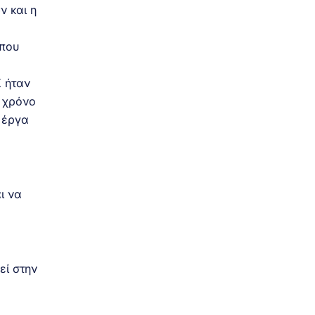
ν και η
 που
Κ ήταν
ε χρόνο
 έργα
ι να
εί στην