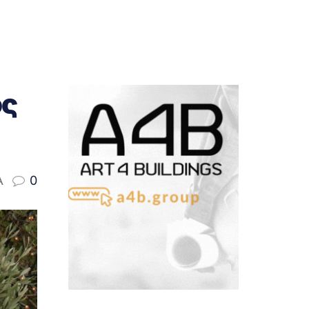
ος
A
0