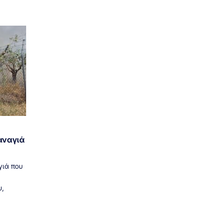
αναγιά
γιά που
,