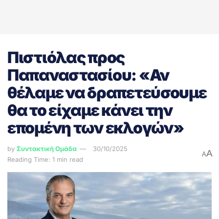
Πιστιόλας προς
Παπαναστασίου: «Αν
θέλαμε να δραπετεύσουμε
θα το είχαμε κάνει την
επομένη των εκλογών»
by
Συντακτική Ομάδα
30/10/2025
A
A
Reading Time: 1 min read