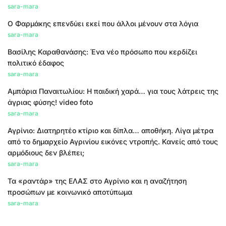
sara-mara
Ο Φαρμάκης επενδύει εκεί που άλλοι μένουν στα λόγια
sara-mara
Βασίλης Καραθανάσης: Ένα νέο πρόσωπο που κερδίζει
πολιτικό έδαφος
sara-mara
Αμπάρια Παναιτωλίου: Η παιδική χαρά… για τους λάτρεις της
άγριας φύσης! video foto
sara-mara
Αγρίνιο: Διατηρητέο κτίριο και δίπλα… αποθήκη. Λίγα μέτρα
από το δημαρχείο Αγρινίου εικόνες ντροπής. Κανείς από τους
αρμόδιους δεν βλέπει;
sara-mara
Τα «ραντάρ» της ΕΛΑΣ στο Αγρίνιο και η αναζήτηση
προσώπων με κοινωνικό αποτύπωμα
sara-mara