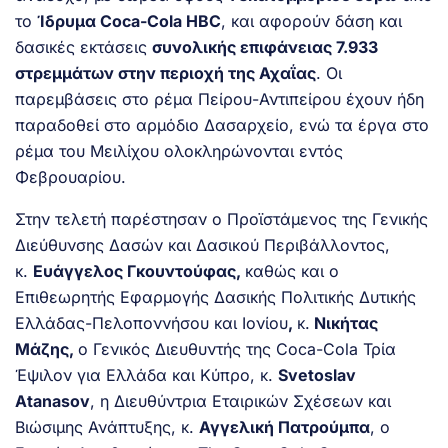
το
Ίδρυμα Coca-Cola HBC
, και αφορούν δάση και
δασικές εκτάσεις
συνολικής επιφάνειας 7.933
στρεμμάτων στην περιοχή της Αχαΐας
. Οι
παρεμβάσεις στο ρέμα Πείρου-Αντιπείρου έχουν ήδη
παραδοθεί στο αρμόδιο Δασαρχείο, ενώ τα έργα στο
ρέμα του Μειλίχου ολοκληρώνονται εντός
Φεβρουαρίου.
Στην τελετή παρέστησαν ο Προϊστάμενος της Γενικής
Διεύθυνσης Δασών και Δασικού Περιβάλλοντος,
κ.
Ευάγγελος Γκουντούφας,
καθώς και ο
Επιθεωρητής Εφαρμογής Δασικής Πολιτικής Δυτικής
Ελλάδας-Πελοποννήσου και Ιονίου
,
κ.
Νικήτας
Μάζης,
ο Γενικός Διευθυντής της Coca-Cola Τρία
Έψιλον για Ελλάδα και Κύπρο, κ.
Svetoslav
Atanasov
, η Διευθύντρια Εταιρικών Σχέσεων και
Βιώσιμης Ανάπτυξης, κ.
Αγγελική Πατρούμπα
, o