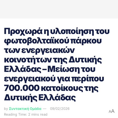
Προχωρά η υλοποίηση του
φωτοβολταϊκού πάρκου
των ενεργειακών
κοινοτήτων της Δυτικής
Ελλάδας – Μείωση του
ενεργειακού για περίπου
700.000 κατοίκους της
Δυτικής Ελλάδας
by
Συντακτική Ομάδα
09/02/2026
A
A
Reading Time: 2 mins read