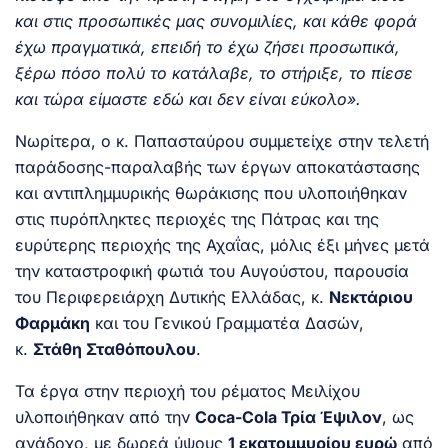
και στις προσωπικές μας συνομιλίες, και κάθε φορά
έχω πραγματικά, επειδή το έχω ζήσει προσωπικά,
ξέρω πόσο πολύ το κατάλαβε, το στήριξε, το πίεσε
και τώρα είμαστε εδώ και δεν είναι εύκολο».
Νωρίτερα, ο κ. Παπασταύρου συμμετείχε στην τελετή
παράδοσης-παραλαβής των έργων αποκατάστασης
και αντιπλημμυρικής θωράκισης που υλοποιήθηκαν
στις πυρόπληκτες περιοχές της Πάτρας και της
ευρύτερης περιοχής της Αχαΐας, μόλις έξι μήνες μετά
την καταστροφική φωτιά του Αυγούστου, παρουσία
του Περιφερειάρχη Δυτικής Ελλάδας, κ.
Νεκτάριου
Φαρμάκη
και του Γενικού Γραμματέα Δασών,
κ.
Στάθη Σταθόπουλου
.
Τα έργα στην περιοχή του ρέματος Μειλίχου
υλοποιήθηκαν από την
Coca-Cola Τρία Έψιλον
, ως
ανάδοχο, με δωρεά ύψους
1 εκατομμυρίου ευρώ
από