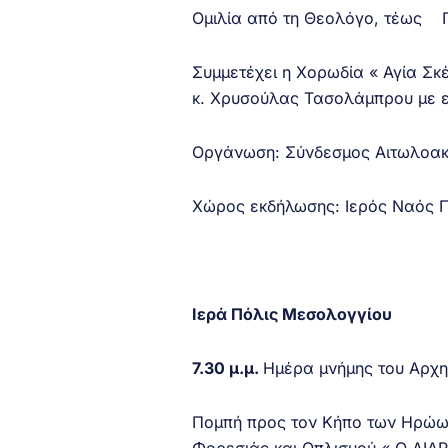
Ομιλία από τη Θεολόγο, τέως Γ
Συμμετέχει η Χορωδία « Αγία Σ
κ. Χρυσούλας Τασολάμπρου με 
Οργάνωση: Σύνδεσμος Αιτωλοακ
Χώρος εκδήλωσης: Ιερός Ναός Π
Ιερά Πόλις Μεσολογγίου
7.30 μ.μ.
Ημέρα μνήμης του Αρχη
Πομπή προς τον Κήπο των Ηρώων