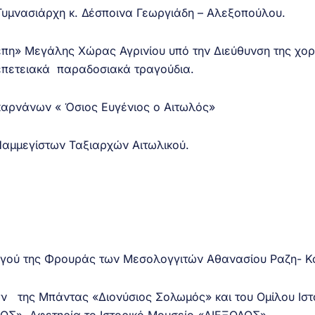
υμνασιάρχη κ. Δέσποινα Γεωργιάδη – Αλεξοπούλου.
κέπη» Μεγάλης Χώρας Αγρινίου υπό την Διεύθυνση της χο
επετειακά παραδοσιακά τραγούδια.
αρνάνων « Όσιος Ευγένιος ο Αιτωλός»
αμμεγίστων Ταξιαρχών Αιτωλικού.
γού της Φρουράς των Μεσολογγιτών Αθανασίου Ραζη- Κό
 της Μπάντας «Διονύσιος Σολωμός» και του Ομίλου Ιστ