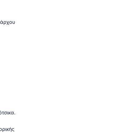
ράρχου
τσικα.
ορικής