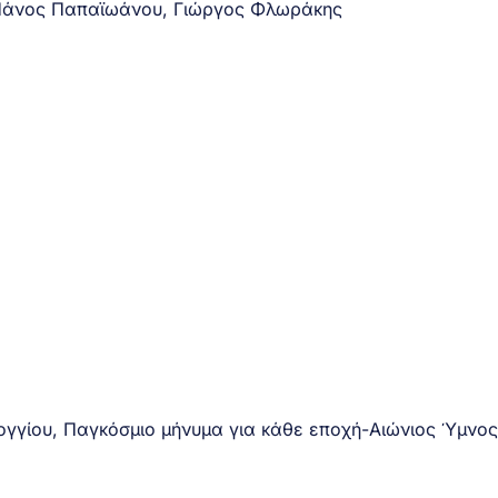
 Πάνος Παπαϊωάνου, Γιώργος Φλωράκης
γγίου, Παγκόσμιο μήνυμα για κάθε εποχή-Αιώνιος Ύμνο