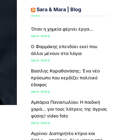
Sara & Mara | Blog
Όταν η χημεία φέρνει έργα...
sara-mara
Ο Φαρμάκης επενδύει εκεί που
άλλοι μένουν στα λόγια
sara-mara
Βασίλης Καραθανάσης: Ένα νέο
πρόσωπο που κερδίζει πολιτικό
έδαφος
sara-mara
Αμπάρια Παναιτωλίου: Η παιδική
χαρά… για τους λάτρεις της άγριας
φύσης! video foto
sara-mara
Αγρίνιο: Διατηρητέο κτίριο και