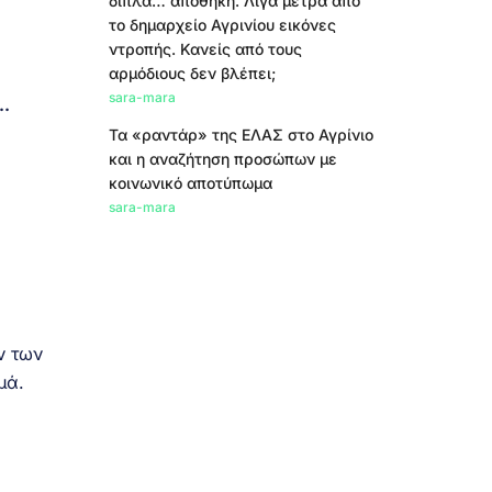
δίπλα… αποθήκη. Λίγα μέτρα από
το δημαρχείο Αγρινίου εικόνες
ντροπής. Κανείς από τους
αρμόδιους δεν βλέπει;
sara-mara
…
Τα «ραντάρ» της ΕΛΑΣ στο Αγρίνιο
και η αναζήτηση προσώπων με
κοινωνικό αποτύπωμα
sara-mara
ν των
μά.