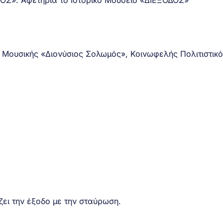
ΡΟΣ». Αφετηρία το Ιστορικό Μουσείο «ΔΙΕΞΟΔΟΣ»
Μουσικής «Διονύσιος Σολωμός», Κοινωφελής Πολιτιστικ
ει την έξοδο με την σταύρωση.