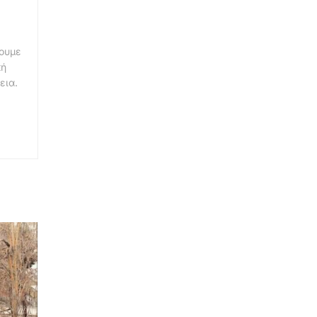
νουμε
κή
εια.