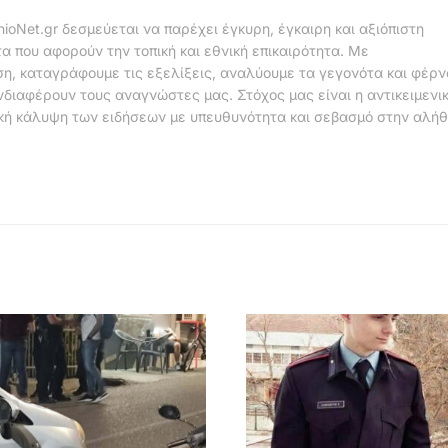
nioNet.gr δεσμεύεται να παρέχει έγκυρη, έγκαιρη και αξιόπιστη
α που αφορούν την τοπική και εθνική επικαιρότητα. Με
η, καταγράφουμε τις εξελίξεις, αναλύουμε τα γεγονότα και φέρ
νδιαφέρουν τους αναγνώστες μας. Στόχος μας είναι η αντικειμενι
κή κάλυψη των ειδήσεων με υπευθυνότητα και σεβασμό στην αλήθ