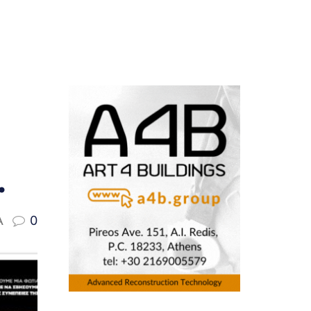
.
A
0