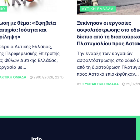
ΝΙΟ
ΔΥΤΙΚΉ ΕΛΛΆΔΑ
ωση με θέμα: «Εφηβεία
Ξεκίνησαν οι εργασίες
απηρία: Ισότητα και
ασφαλτόστρωσης στο οδι
ρίληψη»
δίκτυο από τη διασταύρω
Πλατυγιαλίου προς Αστα
φέρεια Δυτικής Ελλάδας,
ης Περιφερειακής Επιτροπής
Την έναρξη των εργασιών
ας Φύλων Δυτικής Ελλάδας,
ασφαλτόστρωσης στο οδικό δ
ργασία με...
από τη διασταύρωση Πλατυγι
προς Αστακό επισκέφθηκαν...
ΑΚΤΙΚΉ ΟΜΆΔΑ
29/07/2026, 22:15
BY
ΣΥΝΤΑΚΤΙΚΉ ΟΜΆΔΑ
29/07/20
Info