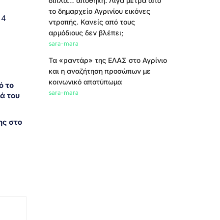
δίπλα… αποθήκη. Λίγα μέτρα από
το δημαρχείο Αγρινίου εικόνες
 4
ντροπής. Κανείς από τους
αρμόδιους δεν βλέπει;
sara-mara
Τα «ραντάρ» της ΕΛΑΣ στο Αγρίνιο
και η αναζήτηση προσώπων με
κοινωνικό αποτύπωμα
ό το
sara-mara
ά του
ης στο