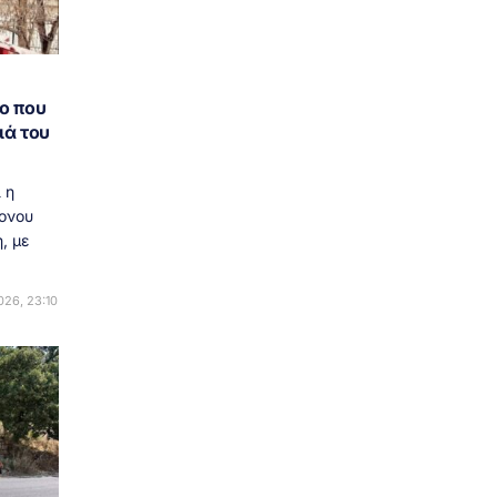
ο που
ιά του
 η
ονου
, με
26, 23:10