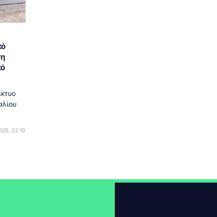
κό
ση
κό
ίκτυο
αλίου
26, 22:10