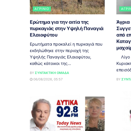
ΑΓΡΊΝΙΟ
ΑΓΡΊ
Ερώτημα για την αιτία της
Άγρια
πυρκαγιάς στην Υψηλή Παναγιά
Συγγε
Ελαιοφύτου
από επ
Καταγ
Ερωτήματα προκαλεί η πυρκαγιά που
μαχαί
εκδηλώθηκε στην περιοχή της
Υψηλής Παναγιάς Ελαιοφύτου,
Λίγο μ
καθώς κάτοικοι της...
Κυριακ
επεισόδ
BY
ΣΥΝΤΑΚΤΙΚΉ ΟΜΆΔΑ
06/08/2026, 05:57
BY
ΣΥΝΤ