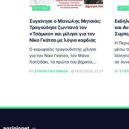
ΑΓΡΊΝΙΟ
ΑΓΡΊ
Συγκίνησε ο Μανώλης Μητσιάς:
Εκδήλ
Τραγούδησε ζωντανά τον
και Αν
«Τσάμικο» και μίλησε για τον
Συμπε
Νίκο Γκάτσο με λόγια καρδιάς
Η Περι
Ο κορυφαίος τραγουδιστής μίλησε
μέσω τ
για τον Νίκο Γκάτσο, τον Μάνο
Ισότητ
Χατζιδάκι, τα πρώτα του βήματα,...
σε συνε
BY
ΣΥΝΤΑΚΤΙΚΉ ΟΜΆΔΑ
29/07/2026, 22:21
BY
ΣΥΝΤ
agrinionet
.gr