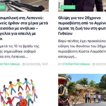
ΝΙΟ
ΑΓΡΊΝΙΟ
 συμπλοκή στη Λεπενού:
Θλίψη για τον 26χρονο
νείς ήρθαν στα χέρια μετά
πυροσβέστη από το Αγρίνι
εισόδιο με ανήλικο –
έχασε τη ζωή του στη φωτ
γελία για απειλή με
Γυθείου
ρι
Βαρύ πένθος έχει προκαλέσει
ετά τις 10 το βράδυ της
είδηση του θανάτου του 26χρ
ής σημειώθηκε σοβαρό
πυροσβέστη Κώστα Λαιμοδέτη
ιο στη Λεπενού...
καταγωγή...
ΑΚΤΙΚΉ ΟΜΆΔΑ
03/08/2026, 14:01
BY
ΣΥΝΤΑΚΤΙΚΉ ΟΜΆΔΑ
29/07/20