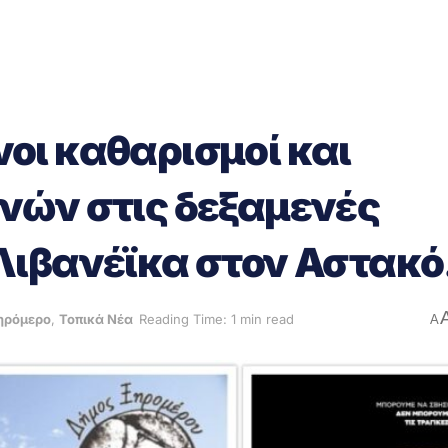
οι καθαρισμοί και
νών στις δεξαμενές
Λιβανέϊκα στον Αστακό
ηρόμερο
,
Τοπικά Νέα
Reading Time: 1 min read
A