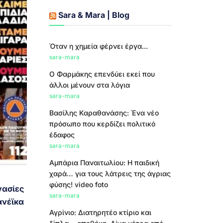
Sara & Mara | Blog
Όταν η χημεία φέρνει έργα...
sara-mara
Ο Φαρμάκης επενδύει εκεί που
άλλοι μένουν στα λόγια
sara-mara
Βασίλης Καραθανάσης: Ένα νέο
πρόσωπο που κερδίζει πολιτικό
έδαφος
sara-mara
Αμπάρια Παναιτωλίου: Η παιδική
χαρά… για τους λάτρεις της άγριας
φύσης! video foto
γασίες
sara-mara
ανέϊκα
Αγρίνιο: Διατηρητέο κτίριο και