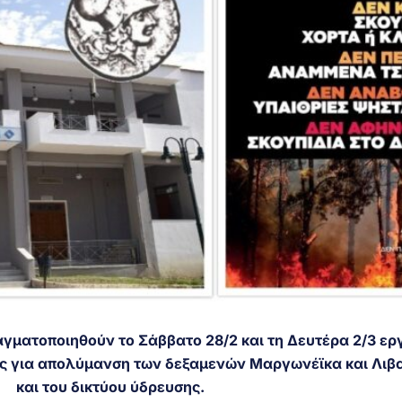
αγματοποιηθούν το Σάββατο 28/2 και τη Δευτέρα 2/3 ερ
ς για απολύμανση των δεξαμενών Μαργωνέϊκα και Λιβ
και του δικτύου ύδρευσης.