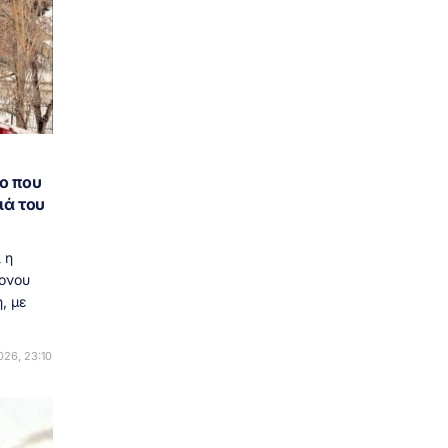
ο που
ιά του
 η
ονου
, με
26, 23:10