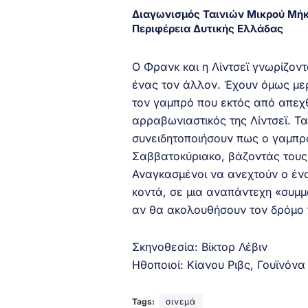
Διαγωνισμός Ταινιών Μικρού Μή
Περιφέρεια Δυτικής Ελλάδας
Ο Φρανκ και η Λίντσεϊ γνωρίζον
ένας τον άλλον. Έχουν όμως μερικ
τον γαμπρό που εκτός από απεχ
αρραβωνιαστικός της Λίντσεϊ. Τ
συνειδητοποιήσουν πως ο γαμπρό
Σαββατοκύριακο, βάζοντάς τους 
Αναγκασμένοι να ανεχτούν ο ένα
κοντά, σε μια αναπάντεχη «συμμ
αν θα ακολουθήσουν τον δρόμο τ
Σκηνοθεσία: Βίκτορ Λέβιν
Ηθοποιοί: Κίανου Ριβς, Γουϊνόνα
Tags:
σινεμά