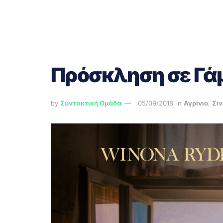
Πρόσκληση σε Γά
by
Συντακτική Ομάδα
05/09/2018
in
Αγρίνιο
,
Σι