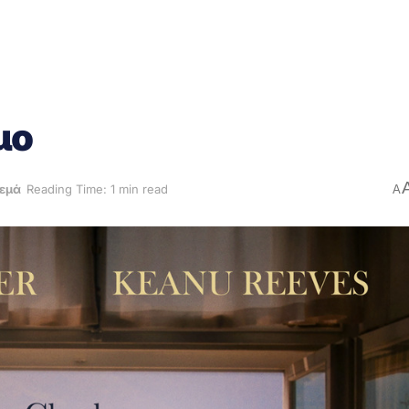
μο
νεμά
Reading Time: 1 min read
A