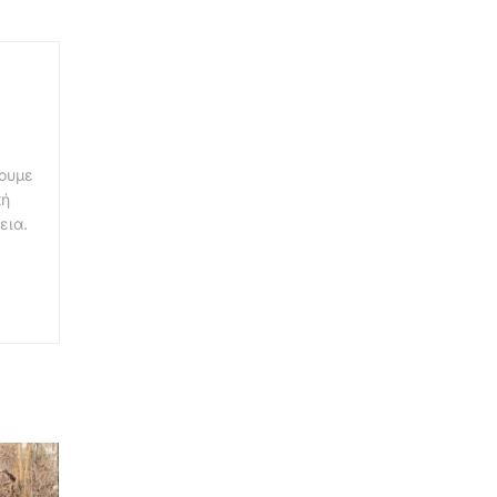
νουμε
κή
εια.