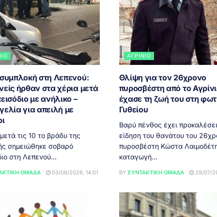
ΝΙΟ
ΑΓΡΊΝΙΟ
 συμπλοκή στη Λεπενού:
Θλίψη για τον 26χρονο
νείς ήρθαν στα χέρια μετά
πυροσβέστη από το Αγρίνι
εισόδιο με ανήλικο –
έχασε τη ζωή του στη φωτ
γελία για απειλή με
Γυθείου
ρι
Βαρύ πένθος έχει προκαλέσει
ετά τις 10 το βράδυ της
είδηση του θανάτου του 26χρ
ής σημειώθηκε σοβαρό
πυροσβέστη Κώστα Λαιμοδέτη
ιο στη Λεπενού...
καταγωγή...
ΑΚΤΙΚΉ ΟΜΆΔΑ
03/08/2026, 14:01
BY
ΣΥΝΤΑΚΤΙΚΉ ΟΜΆΔΑ
29/07/20