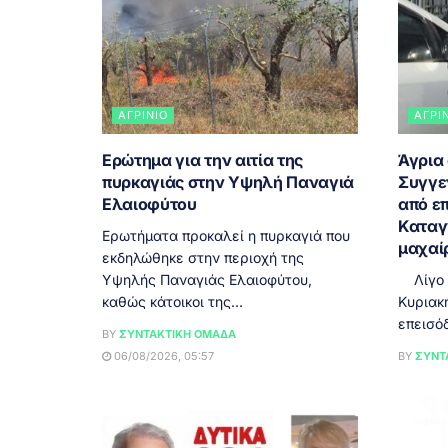
ΑΓΡΊΝΙΟ
ΑΓΡΊ
Ερώτημα για την αιτία της
Άγρια
πυρκαγιάς στην Υψηλή Παναγιά
Συγγε
Ελαιοφύτου
από επ
Καταγ
Ερωτήματα προκαλεί η πυρκαγιά που
μαχαί
εκδηλώθηκε στην περιοχή της
Υψηλής Παναγιάς Ελαιοφύτου,
Λίγο μ
καθώς κάτοικοι της...
Κυριακ
επεισόδ
BY
ΣΥΝΤΑΚΤΙΚΉ ΟΜΆΔΑ
06/08/2026, 05:57
BY
ΣΥΝΤ