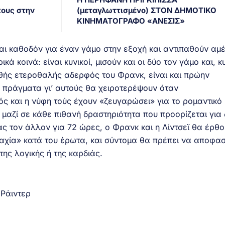
κους στην
(μεταγλωττισμένο) ΣΤΟΝ ΔΗΜΟΤΙΚΟ
ΚΙΝΗΜΑΤΟΓΡΑΦΟ «ΑΝΕΣΙΣ»
ται καθοδόν για έναν γάμο στην εξοχή και αντιπαθούν αμ
ά κοινά: είναι κυνικοί, μισούν και οι δύο τον γάμο και, κ
θής ετεροθαλής αδερφός του Φρανκ, είναι και πρώην
α πράγματα γι’ αυτούς θα χειροτερέψουν όταν
ς και η νύφη τούς έχουν «ζευγαρώσει» για το ρομαντικό
μαζί σε κάθε πιθανή δραστηριότητα που προορίζεται για 
ς τον άλλον για 72 ώρες, ο Φρανκ και η Λίντσεϊ θα έρθ
αχία» κατά του έρωτα, και σύντομα θα πρέπει να αποφα
ης λογικής ή της καρδιάς.
 Ράιντερ