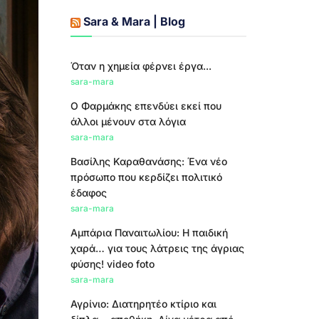
Sara & Mara | Blog
Όταν η χημεία φέρνει έργα...
sara-mara
Ο Φαρμάκης επενδύει εκεί που
άλλοι μένουν στα λόγια
sara-mara
Βασίλης Καραθανάσης: Ένα νέο
πρόσωπο που κερδίζει πολιτικό
έδαφος
sara-mara
Αμπάρια Παναιτωλίου: Η παιδική
χαρά… για τους λάτρεις της άγριας
φύσης! video foto
sara-mara
Αγρίνιο: Διατηρητέο κτίριο και