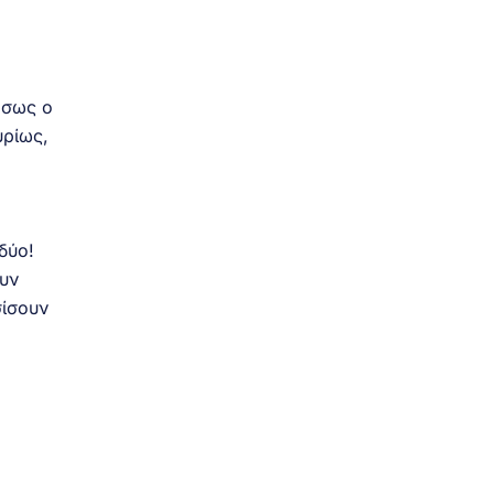
έσως ο
υρίως,
δύο!
ουν
σίσουν