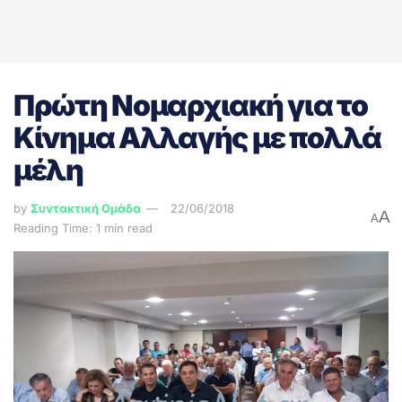
Πρώτη Νομαρχιακή για το
Κίνημα Αλλαγής με πολλά
μέλη
by
Συντακτική Ομάδα
22/06/2018
A
A
Reading Time: 1 min read