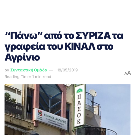
“Πάνω” από το ΣΥΡΙΖΑ τα
γραφεία του ΚΙΝΑΛ στο
Αγρίνιο
by
Συντακτική Ομάδα
18/05/2019
A
A
Reading Time: 1 min read