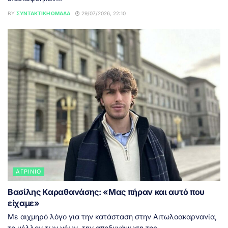
BY
ΣΥΝΤΑΚΤΙΚΉ ΟΜΆΔΑ
29/07/2026, 22:10
ΑΓΡΊΝΙΟ
Βασίλης Καραθανάσης: «Μας πήραν και αυτό που
είχαμε»
Με αιχμηρό λόγο για την κατάσταση στην Αιτωλοακαρνανία,
το μέλλον των νέων, την αποδυνάμωση της...