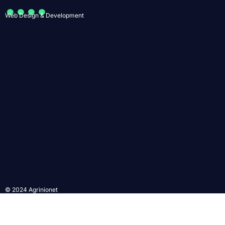
....
Web Design & Development
© 2024 Agrinionet
Το σύνολο του περιεχομένου και των υπηρεσιών του agrinionet.gr
διατίθεται στους επισκέπτες αυστηρά για προσωπική χρήση. Απαγορεύεται
η χρήση ή επανεκπομπή του, σε οποιοδήποτε μέσο, μετά ή άνευ
επεξεργασίας, χωρίς γραπτή άδεια του εκδότη.