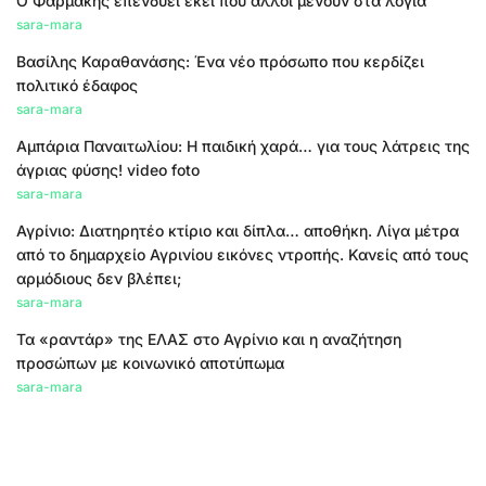
Ο Φαρμάκης επενδύει εκεί που άλλοι μένουν στα λόγια
sara-mara
Βασίλης Καραθανάσης: Ένα νέο πρόσωπο που κερδίζει
πολιτικό έδαφος
sara-mara
Αμπάρια Παναιτωλίου: Η παιδική χαρά… για τους λάτρεις της
άγριας φύσης! video foto
sara-mara
Αγρίνιο: Διατηρητέο κτίριο και δίπλα… αποθήκη. Λίγα μέτρα
από το δημαρχείο Αγρινίου εικόνες ντροπής. Κανείς από τους
αρμόδιους δεν βλέπει;
sara-mara
Τα «ραντάρ» της ΕΛΑΣ στο Αγρίνιο και η αναζήτηση
προσώπων με κοινωνικό αποτύπωμα
sara-mara