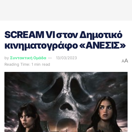
SCREAM VI στον Δημοτικό
κινηματογράφο «ΑΝΕΣΙΣ»
by
Συντακτική Ομάδα
13/03/2023
A
A
Reading Time: 1 min read