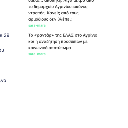
δίπλα… αποθήκη. Λίγα μέτρα από
το δημαρχείο Αγρινίου εικόνες
ντροπής. Κανείς από τους
αρμόδιους δεν βλέπει;
sara-mara
ι 29
Τα «ραντάρ» της ΕΛΑΣ στο Αγρίνιο
και η αναζήτηση προσώπων με
κοινωνικό αποτύπωμα
ου
sara-mara
ένο