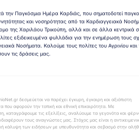
τά την Παγκόσμια Ημέρα Καρδιάς, που σηματοδοτεί παγκ
θνητότητας και νοσηρότητας από τα Καρδιαγγειακά Νοσή
ρομο της Χαριλάου Τρικούπη, αλλά και σε άλλα κεντρικά 
ολίτες εξιδεικευμένα φυλλάδια για την ενημέρωση τους σχ
ειακά Νοσήματα. Καλούμε τους πολίτες του Αγρινίου και 
ουν τις δράσεις μας.
nioNet.gr δεσμεύεται να παρέχει έγκυρη, έγκαιρη και αξιόπιστη
α που αφορούν την τοπική και εθνική επικαιρότητα. Με
η, καταγράφουμε τις εξελίξεις, αναλύουμε τα γεγονότα και φέρ
νδιαφέρουν τους αναγνώστες μας. Στόχος μας είναι η αντικειμενι
κή κάλυψη των ειδήσεων με υπευθυνότητα και σεβασμό στην αλήθ