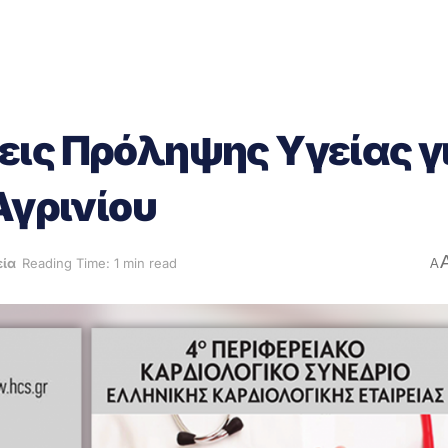
εις Πρόληψης Υγείας γ
Αγρινίου
εία
Reading Time: 1 min read
A