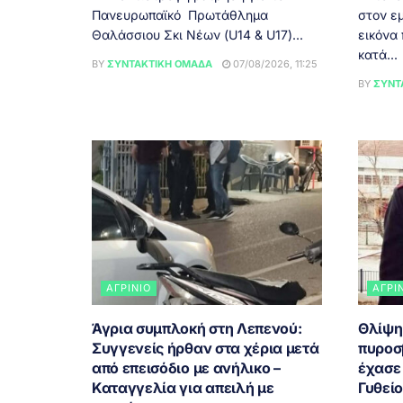
Πανευρωπαϊκό Πρωτάθλημα
στον εμ
Θαλάσσιου Σκι Νέων (U14 & U17)...
εικόνα
κατά...
BY
ΣΥΝΤΑΚΤΙΚΉ ΟΜΆΔΑ
07/08/2026, 11:25
BY
ΣΥΝΤ
ΑΓΡΊΝΙΟ
ΑΓΡΊ
Άγρια συμπλοκή στη Λεπενού:
Θλίψη
Συγγενείς ήρθαν στα χέρια μετά
πυροσ
από επεισόδιο με ανήλικο –
έχασε 
Καταγγελία για απειλή με
Γυθεί