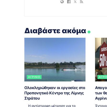
.
Διαβάστε ακόμα
ΑΓΡΊΝΙΟ
ΑΓΡΊ
Ολοκληρώθηκαν οι εργασίες στο
Απογο
Προπονητικό Κέντρο της Λίμνης
των θ
Στράτου
Αγρίν
Η αντίστροφη μέτρηση για το
Έντονο