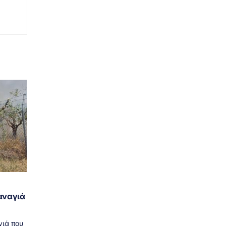
αναγιά
γιά που