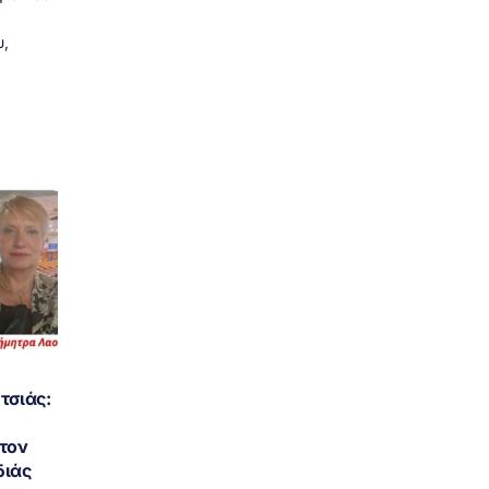
,
τσιάς:
 τον
διάς