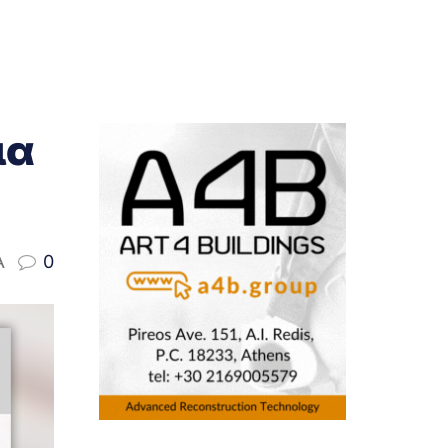
ια
A
0