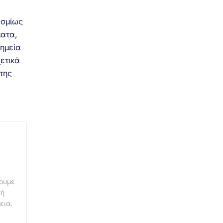
οσμίως
ματα,
σημεία
ετικά
της
νουμε
κή
εια.