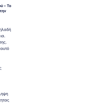
ύ – Το
την
δηλαδή
ια.
σης.
 αυτό
ς
ληψη
τητας