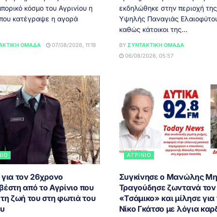
πορικό κόσμο του Αγρινίου η
εκδηλώθηκε στην περιοχή της
 που κατέγραψε η αγορά
Υψηλής Παναγιάς Ελαιοφύτου
καθώς κάτοικοι της...
ΑΚΤΙΚΉ ΟΜΆΔΑ
07/08/2026, 11:19
BY
ΣΥΝΤΑΚΤΙΚΉ ΟΜΆΔΑ
06/08/2026, 05:57
ΝΙΟ
ΑΓΡΊΝΙΟ
 για τον 26χρονο
Συγκίνησε ο Μανώλης Μη
βέστη από το Αγρίνιο που
Τραγούδησε ζωντανά τον
τη ζωή του στη φωτιά του
«Τσάμικο» και μίλησε για
ου
Νίκο Γκάτσο με λόγια καρ