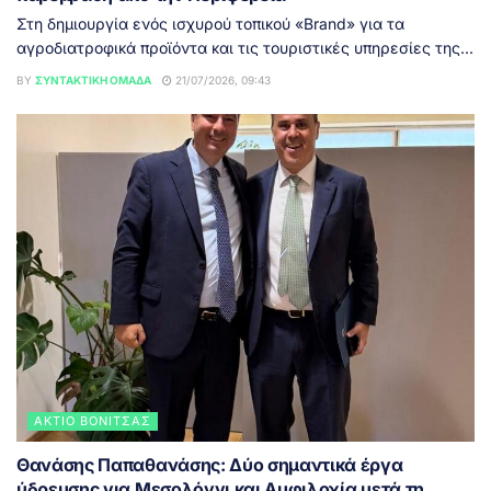
Στη δημιουργία ενός ισχυρού τοπικού «Brand» για τα
αγροδιατροφικά προϊόντα και τις τουριστικές υπηρεσίες της...
BY
ΣΥΝΤΑΚΤΙΚΉ ΟΜΆΔΑ
21/07/2026, 09:43
ΆΚΤΙΟ ΒΌΝΙΤΣΑΣ
Θανάσης Παπαθανάσης: Δύο σημαντικά έργα
ύδρευσης για Μεσολόγγι και Αμφιλοχία μετά τη