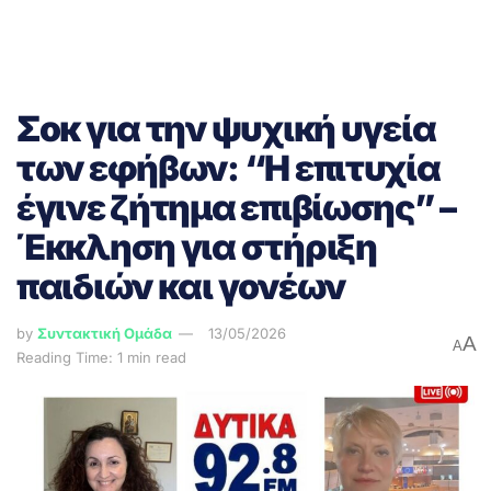
Σοκ για την ψυχική υγεία
των εφήβων: “Η επιτυχία
έγινε ζήτημα επιβίωσης” –
Έκκληση για στήριξη
παιδιών και γονέων
by
Συντακτική Ομάδα
13/05/2026
A
A
Reading Time: 1 min read