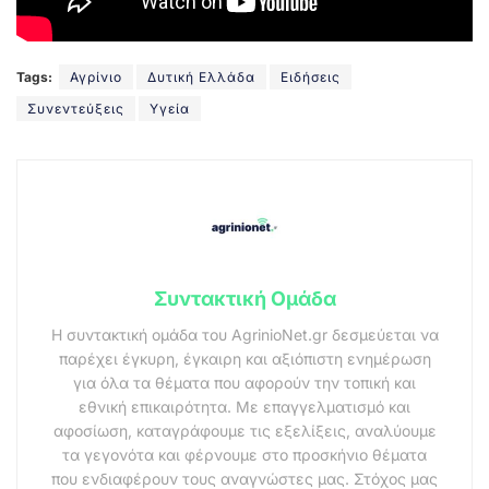
Tags:
Αγρίνιο
Δυτική Ελλάδα
Ειδήσεις
Συνεντεύξεις
Υγεία
Συντακτική Ομάδα
Η συντακτική ομάδα του AgrinioNet.gr δεσμεύεται να
παρέχει έγκυρη, έγκαιρη και αξιόπιστη ενημέρωση
για όλα τα θέματα που αφορούν την τοπική και
εθνική επικαιρότητα. Με επαγγελματισμό και
αφοσίωση, καταγράφουμε τις εξελίξεις, αναλύουμε
τα γεγονότα και φέρνουμε στο προσκήνιο θέματα
που ενδιαφέρουν τους αναγνώστες μας. Στόχος μας