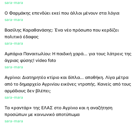
sara-mara
Ο Φαρμάκης επενδύει εκεί που άλλοι μένουν στα λόγια
sara-mara
Βασίλης Καραθανάσης: Ένα νέο πρόσωπο που κερδίζει
πολιτικό έδαφος
sara-mara
Αμπάρια Παναιτωλίου: Η παιδική χαρά… για τους λάτρεις της
άγριας φύσης! video foto
sara-mara
Αγρίνιο: Διατηρητέο κτίριο και δίπλα… αποθήκη. Λίγα μέτρα
από το δημαρχείο Αγρινίου εικόνες ντροπής. Κανείς από τους
αρμόδιους δεν βλέπει;
sara-mara
Τα «ραντάρ» της ΕΛΑΣ στο Αγρίνιο και η αναζήτηση
προσώπων με κοινωνικό αποτύπωμα
sara-mara