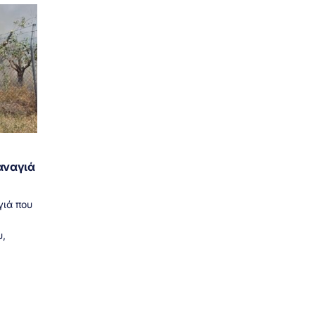
αναγιά
γιά που
,