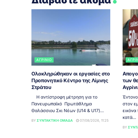
ΑΓΡΊΝΙΟ
ΑΓΡΊ
Ολοκληρώθηκαν οι εργασίες στο
Απογο
Προπονητικό Κέντρο της Λίμνης
των θ
Στράτου
Αγρίν
Η αντίστροφη μέτρηση για το
Έντονο
Πανευρωπαϊκό Πρωτάθλημα
στον εμ
Θαλάσσιου Σκι Νέων (U14 & U17)...
εικόνα
κατά...
BY
ΣΥΝΤΑΚΤΙΚΉ ΟΜΆΔΑ
07/08/2026, 11:25
BY
ΣΥΝΤ