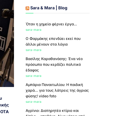
Sara & Mara | Blog
Όταν η χημεία φέρνει έργα...
sara-mara
Ο Φαρμάκης επενδύει εκεί που
άλλοι μένουν στα λόγια
sara-mara
Βασίλης Καραθανάσης: Ένα νέο
πρόσωπο που κερδίζει πολιτικό
έδαφος
sara-mara
Αμπάρια Παναιτωλίου: Η παιδική
χαρά… για τους λάτρεις της άγριας
φύσης! video foto
υ
sara-mara
ικής
Αγρίνιο: Διατηρητέο κτίριο και
 OTA