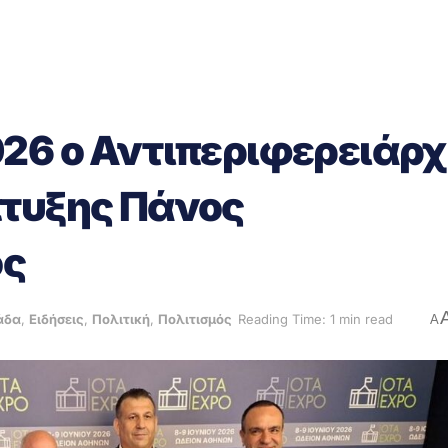
26 ο Αντιπεριφερειάρ
πτυξης Πάνος
ος
άδα
,
Ειδήσεις
,
Πολιτική
,
Πολιτισμός
Reading Time: 1 min read
A