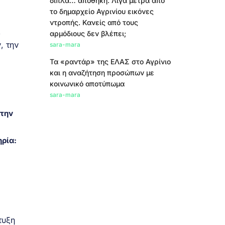
δίπλα… αποθήκη. Λίγα μέτρα από
το δημαρχείο Αγρινίου εικόνες
ντροπής. Κανείς από τους
,
αρμόδιους δεν βλέπει;
, την
sara-mara
Τα «ραντάρ» της ΕΛΑΣ στο Αγρίνιο
και η αναζήτηση προσώπων με
κοινωνικό αποτύπωμα
sara-mara
στην
ρία:
τυξη