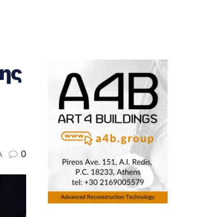
χης
A
0