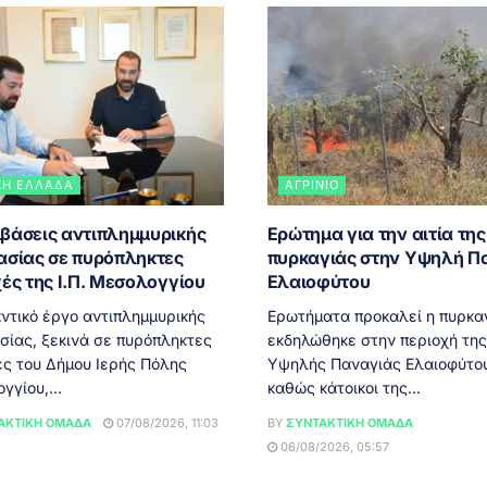
ΚΉ ΕΛΛΆΔΑ
ΑΓΡΊΝΙΟ
βάσεις αντιπλημμυρικής
Ερώτημα για την αιτία της
ασίας σε πυρόπληκτες
πυρκαγιάς στην Υψηλή Π
ές της Ι.Π. Μεσολογγίου
Ελαιοφύτου
ικό έργο αντιπλημμυρικής
Ερωτήματα προκαλεί η πυρκα
σίας, ξεκινά σε πυρόπληκτες
εκδηλώθηκε στην περιοχή της
ές του Δήμου Ιερής Πόλης
Υψηλής Παναγιάς Ελαιοφύτου
γίου,...
καθώς κάτοικοι της...
ΑΚΤΙΚΉ ΟΜΆΔΑ
07/08/2026, 11:03
BY
ΣΥΝΤΑΚΤΙΚΉ ΟΜΆΔΑ
06/08/2026, 05:57