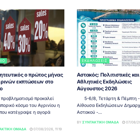
ΝΙΟ
ΕΚΔΗΛΏΣΕΙΣ
ητευτικός ο πρώτος μήνας
Αστακός: Πολιτιστικές και
ερινών εκπτώσεων στο
Αθλητικές Εκδηλώσεις
ιο
Αύγουστος 2026
 προβληματισμό προκαλεί
5-6/8, Τετάρτη & Πέμπτη - 
πορικό κόσμο του Αγρινίου η
Αίθουσα Εκδηλώσεων Δημαρχ
 που κατέγραψε η αγορά
Αστακού -...
BY
ΣΥΝΤΑΚΤΙΚΉ ΟΜΆΔΑ
07/08/20
ΑΚΤΙΚΉ ΟΜΆΔΑ
07/08/2026, 11:19