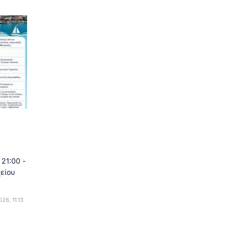
21:00 -
είου
26, 11:13