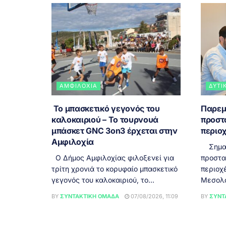
ΑΜΦΙΛΟΧΊΑ
ΔΥΤΙ
Το μπασκετικό γεγονός του
Παρεμ
καλοκαιριού – Το τουρνουά
προστ
μπάσκετ GNC 3on3 έρχεται στην
περιοχ
Αμφιλοχία
Σημαντ
Ο Δήμος Αμφιλοχίας φιλοξενεί για
προστα
τρίτη χρονιά το κορυφαίο μπασκετικό
περιοχ
γεγονός του καλοκαιριού, το...
Μεσολογ
BY
ΣΥΝΤΑΚΤΙΚΉ ΟΜΆΔΑ
07/08/2026, 11:09
BY
ΣΥΝΤ