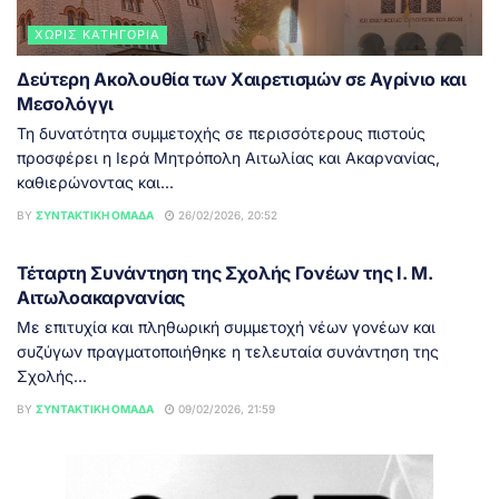
ΧΩΡΊΣ ΚΑΤΗΓΟΡΊΑ
Δεύτερη Ακολουθία των Χαιρετισμών σε Αγρίνιο και
Μεσολόγγι
Τη δυνατότητα συμμετοχής σε περισσότερους πιστούς
προσφέρει η Ιερά Μητρόπολη Αιτωλίας και Ακαρνανίας,
καθιερώνοντας και...
BY
ΣΥΝΤΑΚΤΙΚΉ ΟΜΆΔΑ
26/02/2026, 20:52
ΑΓΡΊΝΙΟ
Τέταρτη Συνάντηση της Σχολής Γονέων της Ι. Μ.
Αιτωλοακαρνανίας
Με επιτυχία και πληθωρική συμμετοχή νέων γονέων και
συζύγων πραγματοποιήθηκε η τελευταία συνάντηση της
Σχολής...
BY
ΣΥΝΤΑΚΤΙΚΉ ΟΜΆΔΑ
09/02/2026, 21:59