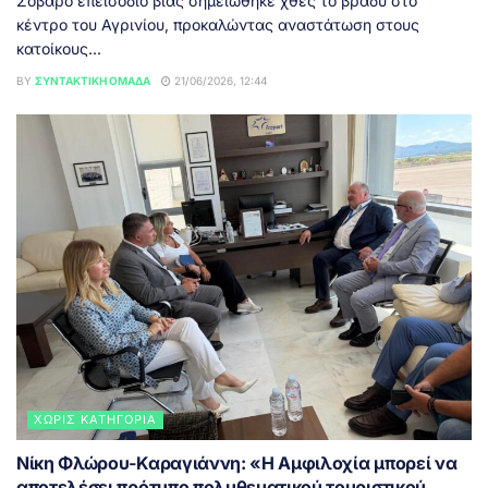
Σοβαρό επεισόδιο βίας σημειώθηκε χθες το βράδυ στο
κέντρο του Αγρινίου, προκαλώντας αναστάτωση στους
κατοίκους...
BY
ΣΥΝΤΑΚΤΙΚΉ ΟΜΆΔΑ
21/06/2026, 12:44
ΧΩΡΊΣ ΚΑΤΗΓΟΡΊΑ
Νίκη Φλώρου-Καραγιάννη: «Η Αμφιλοχία μπορεί να
αποτελέσει πρότυπο πολυθεματικού τουριστικού