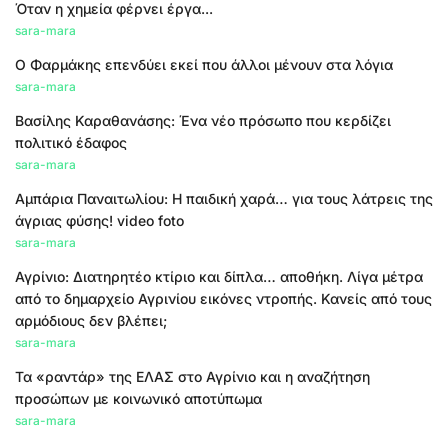
Όταν η χημεία φέρνει έργα...
sara-mara
Ο Φαρμάκης επενδύει εκεί που άλλοι μένουν στα λόγια
sara-mara
Βασίλης Καραθανάσης: Ένα νέο πρόσωπο που κερδίζει
πολιτικό έδαφος
sara-mara
Αμπάρια Παναιτωλίου: Η παιδική χαρά… για τους λάτρεις της
άγριας φύσης! video foto
sara-mara
Αγρίνιο: Διατηρητέο κτίριο και δίπλα… αποθήκη. Λίγα μέτρα
από το δημαρχείο Αγρινίου εικόνες ντροπής. Κανείς από τους
αρμόδιους δεν βλέπει;
sara-mara
Τα «ραντάρ» της ΕΛΑΣ στο Αγρίνιο και η αναζήτηση
προσώπων με κοινωνικό αποτύπωμα
sara-mara