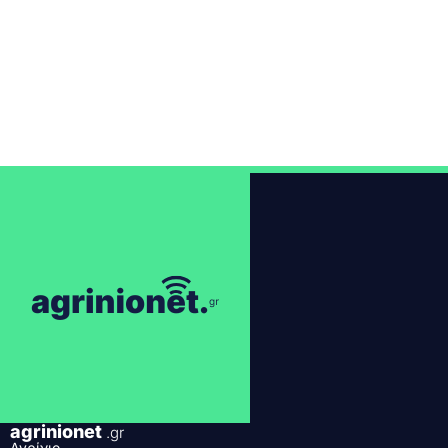
agrinionet
.gr
Αγρίνιο