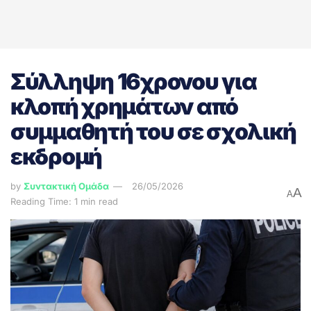
Σύλληψη 16χρονου για
κλοπή χρημάτων από
συμμαθητή του σε σχολική
εκδρομή
by
Συντακτική Ομάδα
26/05/2026
A
A
Reading Time: 1 min read