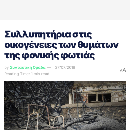
Συλλυπητήρια στις
οικογένειες των θυμάτων
της φονικής φωτιάς
by
Συντακτική Ομάδα
27/07/2018
A
A
Reading Time: 1 min read