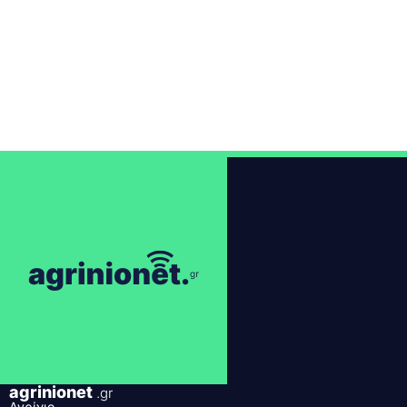
agrinionet
.gr
Αγρίνιο