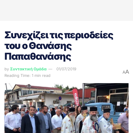
Συνεχίζει τις περιοδείες
του ο Θανάσης
Παπαθανάσης
by
Συντακτική Ομάδα
01/07/2019
A
A
Reading Time: 1 min read