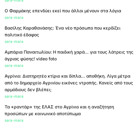
sara-mara
Ο Φαρμάκης επενδύει εκεί που άλλοι μένουν στα λόγια
sara-mara
Βασίλης Καραθανάσης: Ένα νέο πρόσωπο που κερδίζει
πολιτικό έδαφος
sara-mara
Αμπάρια Παναιτωλίου: Η παιδική χαρά… για τους λάτρεις της
άγριας φύσης! video foto
sara-mara
Αγρίνιο: Διατηρητέο κτίριο και δίπλα… αποθήκη. Λίγα μέτρα
από το δημαρχείο Αγρινίου εικόνες ντροπής. Κανείς από τους
αρμόδιους δεν βλέπει;
sara-mara
Τα «ραντάρ» της ΕΛΑΣ στο Αγρίνιο και η αναζήτηση
προσώπων με κοινωνικό αποτύπωμα
sara-mara