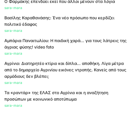
Ο Φαρμάκης επενδύει εκεί που άλλοι μένουν στα λόγια
sara-mara
Βασίλης Καραθανάσης: Ένα νέο πρόσωπο που κερδίζει
πολιτικό έδαφος
sara-mara
Αμπάρια Παναιτωλίου: Η παιδική χαρά… για τους λάτρεις της
άγριας φύσης! video foto
sara-mara
Αγρίνιο: Διατηρητέο κτίριο και δίπλα… αποθήκη. Λίγα μέτρα
από το δημαρχείο Αγρινίου εικόνες ντροπής. Κανείς από τους
αρμόδιους δεν βλέπει;
sara-mara
Τα «ραντάρ» της ΕΛΑΣ στο Αγρίνιο και η αναζήτηση
προσώπων με κοινωνικό αποτύπωμα
sara-mara