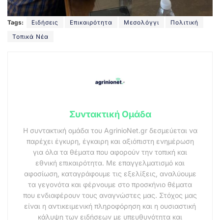
Tags:
Ειδήσεις
Επικαιρότητα
Μεσολόγγι
Πολιτική
Τοπικά Νέα
Συντακτική Ομάδα
Η συντακτική ομάδα του AgrinioNet.gr δεσμεύεται να
παρέχει έγκυρη, έγκαιρη και αξιόπιστη ενημέρωση
για όλα τα θέματα που αφορούν την τοπική και
εθνική επικαιρότητα. Με επαγγελματισμό και
αφοσίωση, καταγράφουμε τις εξελίξεις, αναλύουμε
τα γεγονότα και φέρνουμε στο προσκήνιο θέματα
που ενδιαφέρουν τους αναγνώστες μας. Στόχος μας
είναι η αντικειμενική πληροφόρηση και η ουσιαστική
κάλυψη των ειδήσεων με υπευθυνότητα και