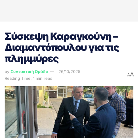
Σύσκεψη Καραγκούνη –
Διαμαντόπουλου για τις
πλημμύρες
by
Συντακτική Ομάδα
26/10/2025
A
A
Reading Time: 1 min read