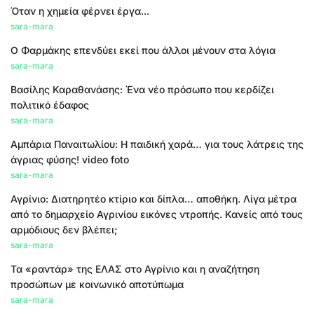
Όταν η χημεία φέρνει έργα...
sara-mara
Ο Φαρμάκης επενδύει εκεί που άλλοι μένουν στα λόγια
sara-mara
Βασίλης Καραθανάσης: Ένα νέο πρόσωπο που κερδίζει
πολιτικό έδαφος
sara-mara
Αμπάρια Παναιτωλίου: Η παιδική χαρά… για τους λάτρεις της
άγριας φύσης! video foto
sara-mara
Αγρίνιο: Διατηρητέο κτίριο και δίπλα… αποθήκη. Λίγα μέτρα
από το δημαρχείο Αγρινίου εικόνες ντροπής. Κανείς από τους
αρμόδιους δεν βλέπει;
sara-mara
Τα «ραντάρ» της ΕΛΑΣ στο Αγρίνιο και η αναζήτηση
προσώπων με κοινωνικό αποτύπωμα
sara-mara