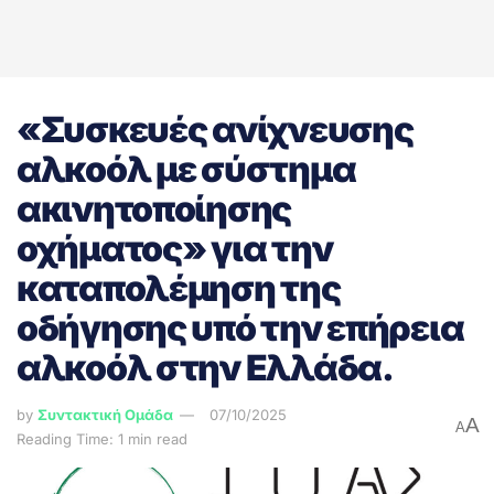
«Συσκευές ανίχνευσης
αλκοόλ με σύστημα
ακινητοποίησης
οχήματος» για την
καταπολέμηση της
οδήγησης υπό την επήρεια
αλκοόλ στην Ελλάδα.
by
Συντακτική Ομάδα
07/10/2025
A
A
Reading Time: 1 min read