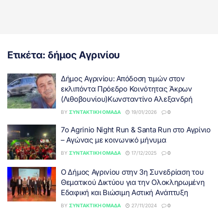
Ετικέτα:
δήμος Αγρινίου
Δήμος Αγρινίου: Απόδοση τιμών στον
εκλιπόντα Πρόεδρο Κοινότητας Άκρων
(Λιθοβουνίου)Κωνσταντίνο Αλεξανδρή
BY
ΣΥΝΤΑΚΤΙΚΉ ΟΜΆΔΑ
19/01/2026
0
7ο Agrinio Night Run & Santa Run στο Αγρίνιο
– Αγώνας με κοινωνικό μήνυμα
BY
ΣΥΝΤΑΚΤΙΚΉ ΟΜΆΔΑ
17/12/2025
0
Ο Δήμος Αγρινίου στην 3η Συνεδρίαση του
Θεματικού Δικτύου για την Ολοκληρωμένη
Εδαφική και Βιώσιμη Αστική Ανάπτυξη
BY
ΣΥΝΤΑΚΤΙΚΉ ΟΜΆΔΑ
27/11/2024
0