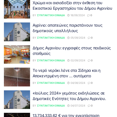
Χρώμα και αισιοδοξία στην έκθεση του
Εικαστικού Εργαστηρίου του Δήμου Αγρινίου
BY
ΣΥΝΤΑΚΤΙΚΉ ΟΜΆΔΑ
18/09/2024
0
Αγρίνιο: απατεώνες παριστάνουν τους
δημοτικούς υπαλλήλους
BY
ΣΥΝΤΑΚΤΙΚΉ ΟΜΆΔΑ
05/09/2024
0
Δήμος Αγρινίου: εγγραφές στους παιδικούς
σταθμούς
BY
ΣΥΝΤΑΚΤΙΚΉ ΟΜΆΔΑ
02/09/2024
0
Το νερό νεράκι λένε στα Σίδηρα και η
Αποκεντρμένη στον … αυτόματο
BY
ΣΥΝΤΑΚΤΙΚΉ ΟΜΆΔΑ
04/08/2024
0
«Ιούλιος 2024» γεμάτος εκδηλώσεις σε
Δημοτικές Ενότητες του Δήμου Αγρινίου.
BY
ΣΥΝΤΑΚΤΙΚΉ ΟΜΆΔΑ
04/07/2024
0
13.734.333,62 € για την εγκατάσταση