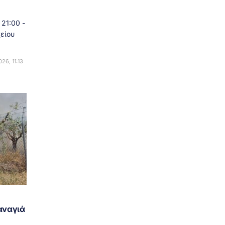
21:00 -
είου
26, 11:13
αναγιά