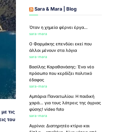
Sara & Mara | Blog
Όταν η χημεία φέρνει έργα...
sara-mara
Ο Φαρμάκης επενδύει εκεί που
άλλοι μένουν στα λόγια
sara-mara
Βασίλης Καραθανάσης: Ένα νέο
πρόσωπο που κερδίζει πολιτικό
έδαφος
sara-mara
Αμπάρια Παναιτωλίου: Η παιδική
χαρά… για τους λάτρεις της άγριας
φύσης! video foto
με τις
sara-mara
εις του
Αγρίνιο: Διατηρητέο κτίριο και