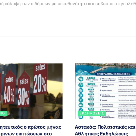
κή κάλυψη των ειδήσεων με υπευθυνότητα και σεβασμό στην αλήθ
ΝΙΟ
ΕΚΔΗΛΏΣΕΙΣ
ητευτικός ο πρώτος μήνας
Αστακός: Πολιτιστικές και
ερινών εκπτώσεων στο
Αθλητικές Εκδηλώσεις