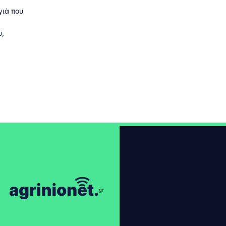
γιά που
,