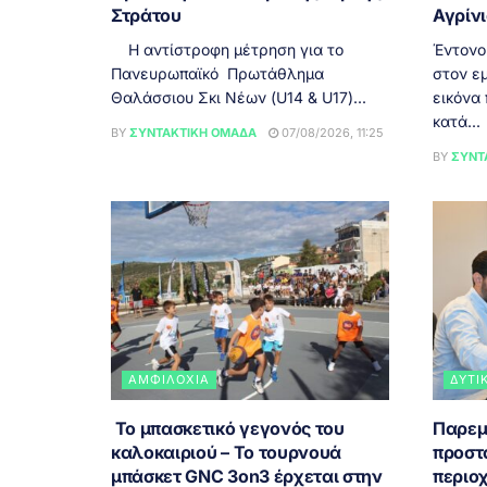
Στράτου
Αγρίν
Η αντίστροφη μέτρηση για το
Έντονο
Πανευρωπαϊκό Πρωτάθλημα
στον εμ
Θαλάσσιου Σκι Νέων (U14 & U17)...
εικόνα
κατά...
BY
ΣΥΝΤΑΚΤΙΚΉ ΟΜΆΔΑ
07/08/2026, 11:25
BY
ΣΥΝΤ
ΑΜΦΙΛΟΧΊΑ
ΔΥΤΙ
Το μπασκετικό γεγονός του
Παρεμ
καλοκαιριού – Το τουρνουά
προστ
μπάσκετ GNC 3on3 έρχεται στην
περιοχ