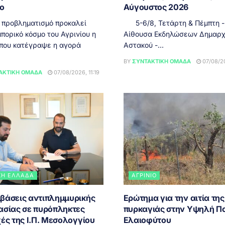
ιο
Αύγουστος 2026
 προβληματισμό προκαλεί
5-6/8, Τετάρτη & Πέμπτη - 
πορικό κόσμο του Αγρινίου η
Αίθουσα Εκδηλώσεων Δημαρχ
 που κατέγραψε η αγορά
Αστακού -...
BY
ΣΥΝΤΑΚΤΙΚΉ ΟΜΆΔΑ
07/08/20
ΑΚΤΙΚΉ ΟΜΆΔΑ
07/08/2026, 11:19
ΚΉ ΕΛΛΆΔΑ
ΑΓΡΊΝΙΟ
βάσεις αντιπλημμυρικής
Ερώτημα για την αιτία της
ασίας σε πυρόπληκτες
πυρκαγιάς στην Υψηλή Π
ές της Ι.Π. Μεσολογγίου
Ελαιοφύτου