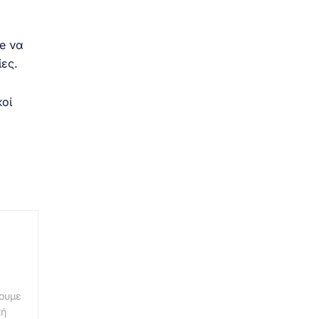
e να
ες.
κοί
νουμε
κή