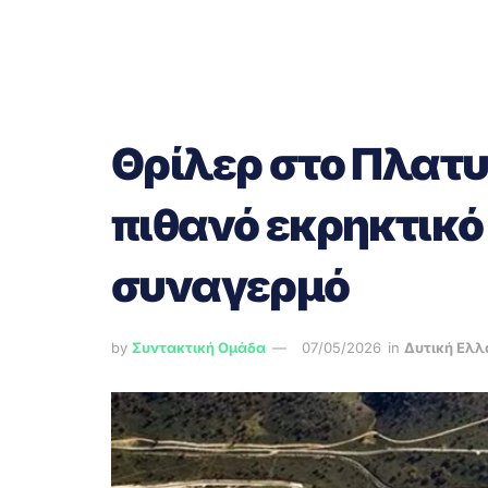
Θρίλερ στο Πλατυ
πιθανό εκρηκτικ
συναγερμό
by
Συντακτική Ομάδα
07/05/2026
in
Δυτική Ελλ