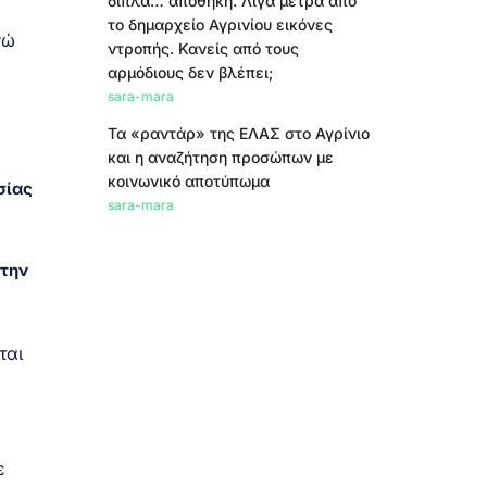
δίπλα… αποθήκη. Λίγα μέτρα από
το δημαρχείο Αγρινίου εικόνες
νώ
ντροπής. Κανείς από τους
αρμόδιους δεν βλέπει;
sara-mara
Τα «ραντάρ» της ΕΛΑΣ στο Αγρίνιο
και η αναζήτηση προσώπων με
κοινωνικό αποτύπωμα
σίας
sara-mara
στην
ται
ε