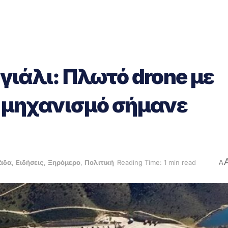
γιάλι: Πλωτό drone με
ό μηχανισμό σήμανε
άδα
,
Ειδήσεις
,
Ξηρόμερο
,
Πολιτική
Reading Time: 1 min read
A