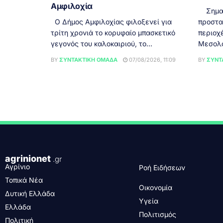
Αμφιλοχία
Σημαντ
Ο Δήμος Αμφιλοχίας φιλοξενεί για
προστα
τρίτη χρονιά το κορυφαίο μπασκετικό
περιοχ
γεγονός του καλοκαιριού, το...
Μεσολογ
BY
ΣΥΝΤΑΚΤΙΚΉ ΟΜΆΔΑ
07/08/2026, 11:09
BY
ΣΥΝΤ
agrinionet
.gr
Αγρίνιο
Ροή Ειδήσεων
Τοπικά Νέα
Οικονομία
Δυτική Ελλάδα
Υγεία
Ελλάδα
Πολιτισμός
Πολιτική