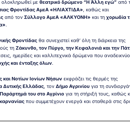
α ολοκληρωθεί με
θεατρικό δρώμενο “Η Άλλη εγώ”
από 
ήσιας Φροντίδας ΑμεΑ «ΗΛΙΑΧΤΙΔΑ»
, καθώς και
ις
από τον
Σύλλογο ΑμεΑ «ΑΛΚΥΟΝΗ»
και τη
χορωδία 
σα»
.
ικής Φροντίδας
θα συνεχιστεί καθ’ όλη τη διάρκεια της
μούς τη
Ζάκυνθο, τον Πύργο, την Κεφαλονιά και την Πά
σεις, ημερίδες και καλλιτεχνικά δρώμενα που αναδεικνύο
οχής και ένταξης όλων
.
ς και Νοτίων Ιονίων Νήσων
εκφράζει τις θερμές της
α Δυτικής Ελλάδας
, τον
Δήμο Αγρινίου
για τη συνδιοργά
Παράρτημά του στο Αγρίνιο
για τη στήριξή τους, καθώς κ
ακαρνανίας
που συμμετέχουν ενεργά και σταθερά στις δρ