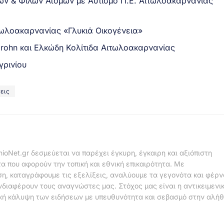
ν & Φίλων Ατόμων με Αυτισμό Π.Ε. Αιτωλοακαρνανίας
τωλοακαρνανίας «Γλυκιά Οικογένεια»
rohn και Ελκώδη Κολίτιδα Αιτωλοακαρνανίας
γρινίου
εις
nioNet.gr δεσμεύεται να παρέχει έγκυρη, έγκαιρη και αξιόπιστη
α που αφορούν την τοπική και εθνική επικαιρότητα. Με
η, καταγράφουμε τις εξελίξεις, αναλύουμε τα γεγονότα και φέρ
νδιαφέρουν τους αναγνώστες μας. Στόχος μας είναι η αντικειμενι
κή κάλυψη των ειδήσεων με υπευθυνότητα και σεβασμό στην αλήθ