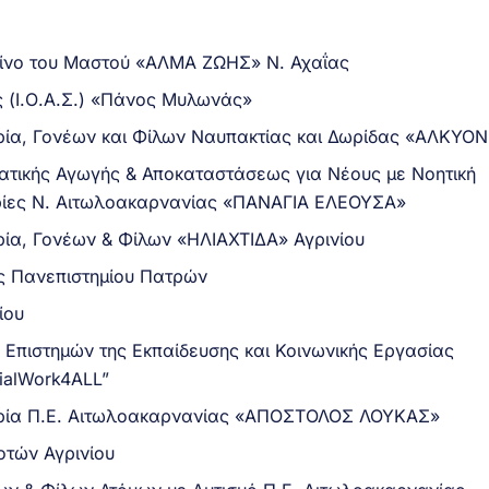
κίνο του Μαστού «ΑΛΜΑ ΖΩΗΣ» Ν. Αχαΐας
ς (Ι.Ο.Α.Σ.) «Πάνος Μυλωνάς»
ία, Γονέων και Φίλων Ναυπακτίας και Δωρίδας «ΑΛΚΥΟ
ματικής Αγωγής & Αποκαταστάσεως για Νέους με Νοητική
ρίες Ν. Αιτωλοακαρνανίας «ΠΑΝΑΓΙΑ ΕΛΕΟΥΣΑ»
ία, Γονέων & Φίλων «ΗΛΙΑΧΤΙΔΑ» Αγρινίου
ς Πανεπιστημίου Πατρών
ίου
Επιστημών της Εκπαίδευσης και Κοινωνικής Εργασίας
ialWork4ALL”
ρία Π.Ε. Αιτωλοακαρνανίας «ΑΠΟΣΤΟΛΟΣ ΛΟΥΚΑΣ»
τών Αγρινίου