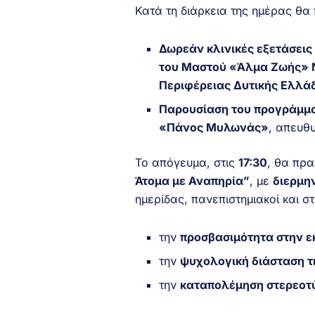
Κατά τη διάρκεια της ημέρας θα
Δωρεάν κλινικές εξετάσεις
του Μαστού «Άλμα Ζωής» Ν
Περιφέρειας Δυτικής Ελλά
Παρουσίαση του προγράμμα
«Πάνος Μυλωνάς»
, απευθ
Το απόγευμα, στις
17:30
, θα πρ
Άτομα με Αναπηρία”
, με
διερμη
ημερίδας, πανεπιστημιακοί και σ
την
προσβασιμότητα στην ε
την
ψυχολογική διάσταση τ
την
καταπολέμηση στερεοτ