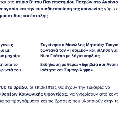
ίται στο
κτίριο Β’ του Πανεπιστημίου Πατρών στο Αγρίνιο
εργασία και την ευαισθητοποίηση της κοινωνίας
γύρω 
φροντίδας και ένταξης
.
γγενείς
Συγκίνησε ο Μανώλης Μητσιάς: Τραγο
ιο με
ζωντανά τον «Τσάμικο» και μίλησε για
με μαχαίρι
Νίκο Γκάτσο με λόγια καρδιάς
τη από το
Εκδήλωση με θέμα: «Εφηβεία και Αναπη
 φωτιά του
Ισότητα και Συμπερίληψη»
1:00 το βράδυ
, οι επισκέπτες θα έχουν την ευκαιρία να
 Φορέων Κοινωνικής Φροντίδας
, να γνωρίσουν από κοντ
ια τα προγράμματα και τις δράσεις που υλοποιούν στην τ