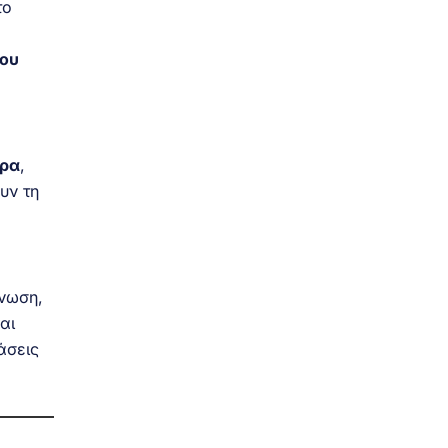
το
του
τρα
,
υν τη
νωση,
αι
άσεις