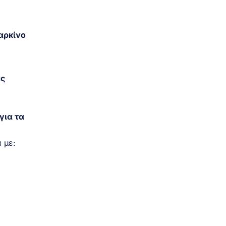
αρκίνο
ας
για τα
 με: