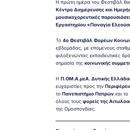
Η πρώτη ημέρα του Φεστιβάλ θ
Κέντρο Διημέρευσης και Ημερ
μουσικοχορευτικές παρουσιάσε
Εργαστηρίου «Παναγία Ελεού
Το
4ο Φεστιβάλ Φορέων Κοινων
εβδομάδας, με επόμενους σταθ
φιλοξενώντας εκπαιδευτικές δρά
σημασία της
κοινωνικής συμμετ
Η
Π.ΟΜ.Α.μεΑ. Δυτικής Ελλάδα
ευχαριστίες προς την
Περιφέρει
το
Πανεπιστήμιο Πατρών
και το
όλους τους
φορείς της Αιτωλο
της Ομοσπονδίας.