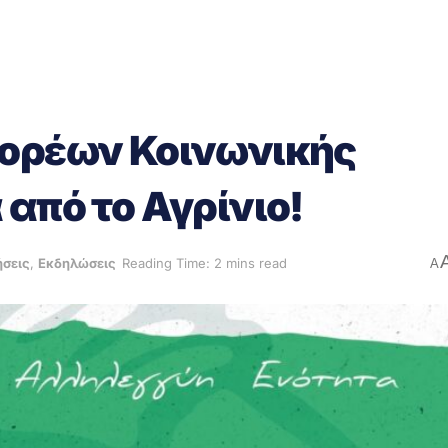
Φορέων Κοινωνικής
από το Αγρίνιο!
ήσεις
,
Εκδηλώσεις
Reading Time: 2 mins read
A