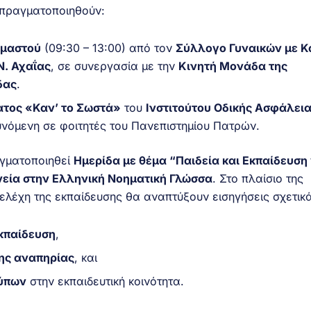
 πραγματοποιηθούν:
 μαστού
(09:30 – 13:00) από τον
Σύλλογο Γυναικών με Κ
. Αχαΐας
, σε συνεργασία με την
Κινητή Μονάδα της
δας
.
τος «Καν’ το Σωστά»
του
Ινστιτούτου Οδικής Ασφάλει
υνόμενη σε φοιτητές του Πανεπιστημίου Πατρών.
αγματοποιηθεί
Ημερίδα με θέμα “Παιδεία και Εκπαίδευση 
νεία στην Ελληνική Νοηματική Γλώσσα
. Στο πλαίσιο της
τελέχη της εκπαίδευσης θα αναπτύξουν εισηγήσεις σχετικά
κπαίδευση
,
ης αναπηρίας
, και
ύπων
στην εκπαιδευτική κοινότητα.