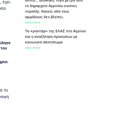
δίπλα… αποθήκη. Λίγα μέτρα από
, έχει
το δημαρχείο Αγρινίου εικόνες
από
ντροπής. Κανείς από τους
αρμόδιους δεν βλέπει;
sara-mara
Τα «ραντάρ» της ΕΛΑΣ στο Αγρίνιο
και η αναζήτηση προσώπων με
κοινωνικό αποτύπωμα
ύδησε
 τον
sara-mara
ρία:
ά το
οπική