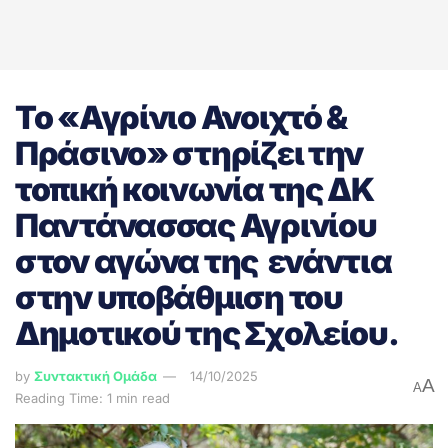
Το «Αγρίνιο Ανοιχτό &
Πράσινο» στηρίζει την
τοπική κοινωνία της ΔΚ
Παντάνασσας Αγρινίου
στον αγώνα της ενάντια
στην υποβάθμιση του
Δημοτικού της Σχολείου.
by
Συντακτική Ομάδα
14/10/2025
A
A
Reading Time: 1 min read