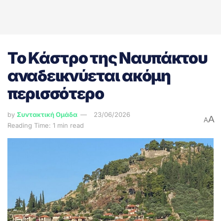
Το Κάστρο της Ναυπάκτου
αναδεικνύεται ακόμη
περισσότερο
by
Συντακτική Ομάδα
23/06/2026
A
A
Reading Time: 1 min read