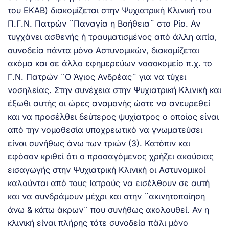
του ΕΚΑΒ) διακομίζεται στην Ψυχιατρική Κλινική του
Π.Γ.Ν. Πατρών ¨Παναγία η Βοήθεια¨ στο Ρίο. Αν
τυγχάνει ασθενής ή τραυματισμένος από άλλη αιτία,
συνοδεία πάντα μόνο Αστυνομικών, διακομίζεται
ακόμα και σε άλλο εφημερεύων νοσοκομείο π.χ. το
Γ.Ν. Πατρών ¨Ο Άγιος Ανδρέας¨ για να τύχει
νοσηλείας. Στην συνέχεια στην Ψυχιατρική Κλινική και
έξωθι αυτής οι ώρες αναμονής ώστε να ανευρεθεί
και να προσέλθει δεύτερος ψυχίατρος ο οποίος είναι
από την νομοθεσία υποχρεωτικό να γνωματεύσει
είναι συνήθως άνω των τριών (3). Κατόπιν και
εφόσον κριθεί ότι ο προσαγόμενος χρήζει ακούσιας
εισαγωγής στην Ψυχιατρική Κλινική οι Αστυνομικοί
καλούνται από τους Ιατρούς να εισέλθουν σε αυτή
και να συνδράμουν μέχρι και στην ¨ακινητοποίηση
άνω & κάτω άκρων¨ που συνήθως ακολουθεί. Αν η
κλινική είναι πλήρης τότε συνοδεία πάλι μόνο