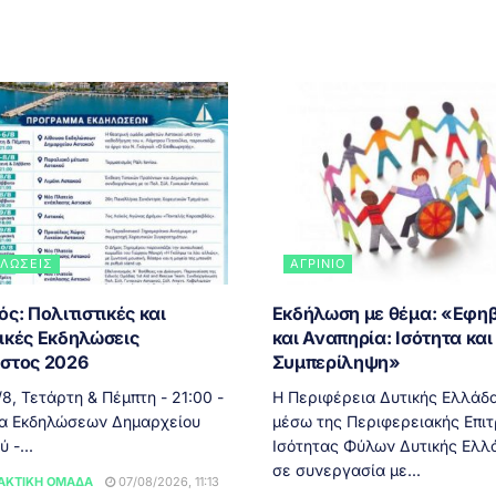
ΛΏΣΕΙΣ
ΑΓΡΊΝΙΟ
ς: Πολιτιστικές και
Εκδήλωση με θέμα: «Εφηβ
ικές Εκδηλώσεις
και Αναπηρία: Ισότητα και
στος 2026
Συμπερίληψη»
 Τετάρτη & Πέμπτη - 21:00 -
Η Περιφέρεια Δυτικής Ελλάδα
α Εκδηλώσεων Δημαρχείου
μέσω της Περιφερειακής Επι
 -...
Ισότητας Φύλων Δυτικής Ελλ
σε συνεργασία με...
ΑΚΤΙΚΉ ΟΜΆΔΑ
07/08/2026, 11:13