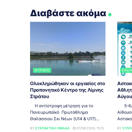
.
Διαβάστε ακόμα
ΑΓΡΊΝΙΟ
ΕΚΔΗ
Ολοκληρώθηκαν οι εργασίες στο
Αστακό
Προπονητικό Κέντρο της Λίμνης
Αθλητ
Στράτου
Αύγου
Η αντίστροφη μέτρηση για το
5-6/8,
Πανευρωπαϊκό Πρωτάθλημα
Αίθουσ
Θαλάσσιου Σκι Νέων (U14 & U17)...
Αστακού
BY
ΣΥΝΤΑΚΤΙΚΉ ΟΜΆΔΑ
07/08/2026, 11:25
BY
ΣΥΝΤ