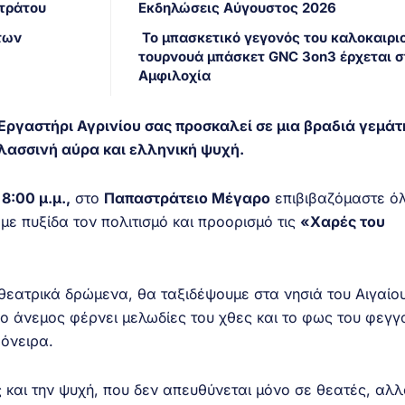
Στράτου
Εκδηλώσεις Αύγουστος 2026
των
Το μπασκετικό γεγονός του καλοκαιριο
τουρνουά μπάσκετ GNC 3on3 έρχεται σ
Αμφιλοχία
Εργαστήρι Αγρινίου σας προσκαλεί σε μια βραδιά γεμάτ
λασσινή αύρα και ελληνική ψυχή.
ς
8:00 μ.μ.,
στο
Παπαστράτειο Μέγαρο
επιβιβαζόμαστε όλ
με πυξίδα τον πολιτισμό και προορισμό τις
«Χαρές του
θεατρικά δρώμενα, θα ταξιδέψουμε στα νησιά του Αιγαίου
, ο άνεμος φέρνει μελωδίες του χθες και το φως του φεγγ
 όνειρα.
ς και την ψυχή, που δεν απευθύνεται μόνο σε θεατές, αλλ