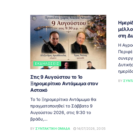
ΔΥΤΙ
Ημερίδ
μέλλο
στη Δ
Η Αγρο
Περιφέ
συνεργ
ΕΚΔΗΛΏΣΕΙΣ
Δυτική
ημερίδα
Στις 9 Αυγούστου το 1ο
BY
ΣΥΝΤ
Ξηρομερίτικο Αντάμωμα στον
Αστακό
Το 1ο Ξηρομερίτικο Αντάμωμα θα
πραγματοποιηθεί το Σάββατο 9
Αυγούστου 2026, στις 9:30 το
βράδυ,...
BY
ΣΥΝΤΑΚΤΙΚΉ ΟΜΆΔΑ
14/07/2026, 20:05