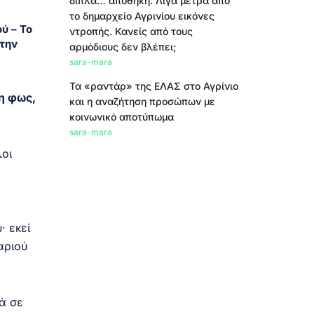
δίπλα… αποθήκη. Λίγα μέτρα από
το δημαρχείο Αγρινίου εικόνες
ύ – Το
ντροπής. Κανείς από τους
την
αρμόδιους δεν βλέπει;
sara-mara
Τα «ραντάρ» της ΕΛΑΣ στο Αγρίνιο
η φως,
και η αναζήτηση προσώπων με
κοινωνικό αποτύπωμα
sara-mara
οι
· εκεί
αριού
ά σε