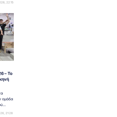
26, 22:15
6 – Το
σκηνή
τα
ν ομάδα
ύ...
26, 21:28