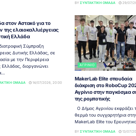
BY
ΣΥΝΤΑΚΤΙΚΉ ΟΜΆΔΑ
29/07/20
ΚΉ ΕΛΛΆΔΑ
α στον Αστακό για το
ν της ελαιοκαλλιέργειας
υτική Ελλάδα
διατροφική Σύμπραξη
ρειας Δυτικής Ελλάδας, σε
ασία με την Περιφέρεια
ΑΓΡΊΝΙΟ
ς Ελλάδας, διοργανώνει
...
MakerLab Elite σπουδαία
ΑΚΤΙΚΉ ΟΜΆΔΑ
14/07/2026, 20:00
διάκριση στο RoboCup 202
Αγρίνιο στην παγκόσμια 
της ρομποτικής
Ο Δήμος Αγρινίου εκφράζει 
θερμά του συγχαρητήρια στη
MakerLab Elite του Ερευνητικο
BY
ΣΥΝΤΑΚΤΙΚΉ ΟΜΆΔΑ
13/07/20