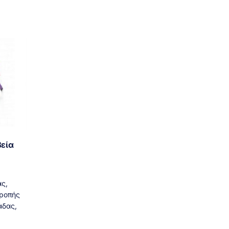
εία
ς,
τροπής
άδας,