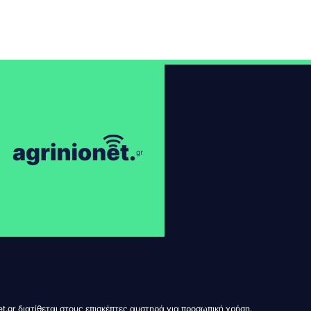
t.gr διατίθεται στους επισκέπτες αυστηρά για προσωπική χρήση.