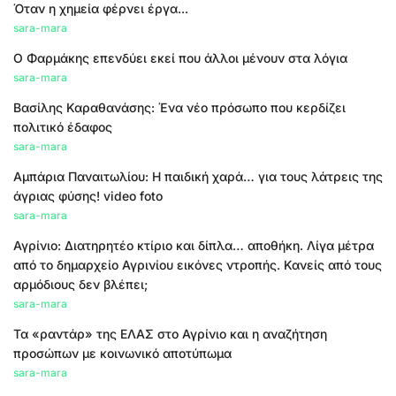
Όταν η χημεία φέρνει έργα...
sara-mara
Ο Φαρμάκης επενδύει εκεί που άλλοι μένουν στα λόγια
sara-mara
Βασίλης Καραθανάσης: Ένα νέο πρόσωπο που κερδίζει
πολιτικό έδαφος
sara-mara
Αμπάρια Παναιτωλίου: Η παιδική χαρά… για τους λάτρεις της
άγριας φύσης! video foto
sara-mara
Αγρίνιο: Διατηρητέο κτίριο και δίπλα… αποθήκη. Λίγα μέτρα
από το δημαρχείο Αγρινίου εικόνες ντροπής. Κανείς από τους
αρμόδιους δεν βλέπει;
sara-mara
Τα «ραντάρ» της ΕΛΑΣ στο Αγρίνιο και η αναζήτηση
προσώπων με κοινωνικό αποτύπωμα
sara-mara