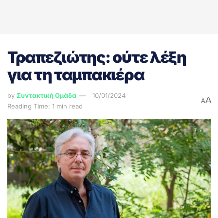
Τραπεζιώτης: ούτε λέξη
για τη ταμπακιέρα
by
Συντακτική Ομάδα
10/01/2024
A
A
Reading Time: 1 min read