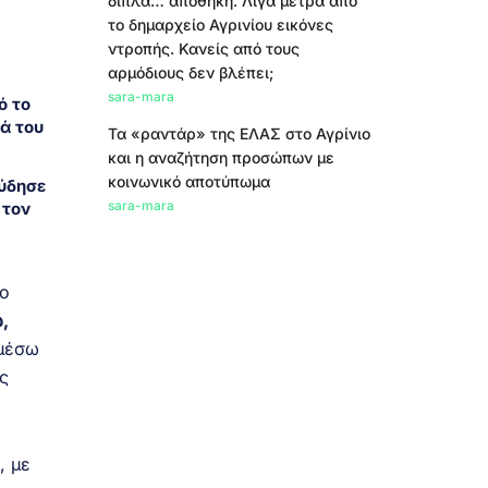
δίπλα… αποθήκη. Λίγα μέτρα από
το δημαρχείο Αγρινίου εικόνες
ντροπής. Κανείς από τους
αρμόδιους δεν βλέπει;
sara-mara
ό το
ά του
Τα «ραντάρ» της ΕΛΑΣ στο Αγρίνιο
και η αναζήτηση προσώπων με
κοινωνικό αποτύπωμα
ύδησε
sara-mara
 τον
 ο
,
 μέσω
ς
, με