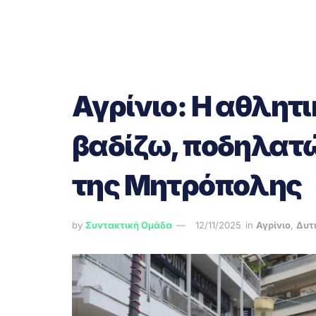
Αγρίνιο: Η αθλητ
βαδίζω, ποδηλατώ
της Μητρόπολης
by
Συντακτική Ομάδα
12/11/2025
in
Αγρίνιο
,
Δυτ