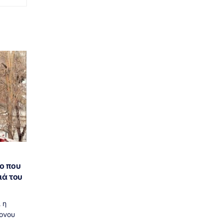
ο που
ιά του
 η
ονου