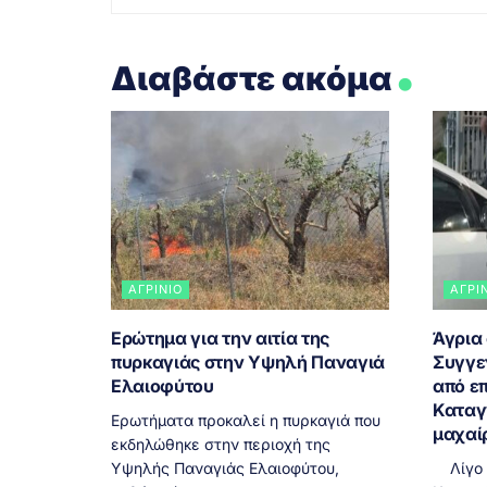
.
Διαβάστε ακόμα
ΑΓΡΊΝΙΟ
ΑΓΡΊ
Ερώτημα για την αιτία της
Άγρια
πυρκαγιάς στην Υψηλή Παναγιά
Συγγε
Ελαιοφύτου
από επ
Καταγ
Ερωτήματα προκαλεί η πυρκαγιά που
μαχαί
εκδηλώθηκε στην περιοχή της
Υψηλής Παναγιάς Ελαιοφύτου,
Λίγο μ