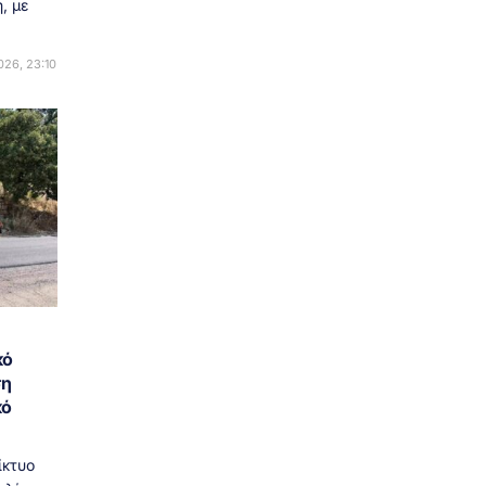
, με
26, 23:10
κό
ση
κό
ίκτυο