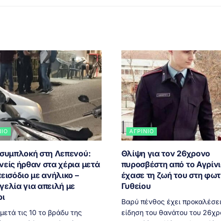
ΝΙΟ
ΑΓΡΊΝΙΟ
 συμπλοκή στη Λεπενού:
Θλίψη για τον 26χρονο
νείς ήρθαν στα χέρια μετά
πυροσβέστη από το Αγρίνι
εισόδιο με ανήλικο –
έχασε τη ζωή του στη φωτ
γελία για απειλή με
Γυθείου
ρι
Βαρύ πένθος έχει προκαλέσει
ετά τις 10 το βράδυ της
είδηση του θανάτου του 26χρ