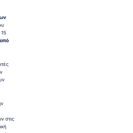
των
ου
 15
 από
ωτές
ν
ων
.
ην
ν στις
ική