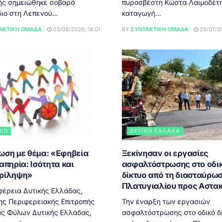
ής σημειώθηκε σοβαρό
πυροσβέστη Κώστα Λαιμοδέτη
ιο στη Λεπενού...
καταγωγή...
ΑΚΤΙΚΉ ΟΜΆΔΑ
03/08/2026, 14:01
BY
ΣΥΝΤΑΚΤΙΚΉ ΟΜΆΔΑ
29/07/20
ΝΙΟ
ΔΥΤΙΚΉ ΕΛΛΆΔΑ
ωση με θέμα: «Εφηβεία
Ξεκίνησαν οι εργασίες
απηρία: Ισότητα και
ασφαλτόστρωσης στο οδι
ρίληψη»
δίκτυο από τη διασταύρω
Πλατυγιαλίου προς Αστα
φέρεια Δυτικής Ελλάδας,
ης Περιφερειακής Επιτροπής
Την έναρξη των εργασιών
ας Φύλων Δυτικής Ελλάδας,
ασφαλτόστρωσης στο οδικό δ