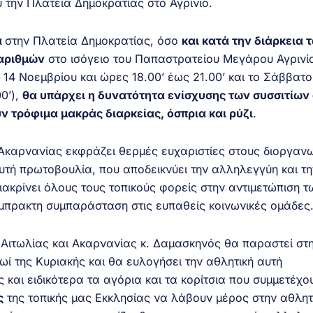
ύ την Πλατεία Δημοκρατίας στο Αγρίνιο.
α
στην Πλατεία Δημοκρατίας, όσο
και κατά την διάρκεια 
αριθμών
στο ισόγειο του Παπαστρατείου Μεγάρου Αγρινί
14 Νοεμβρίου και ώρες 18.00’ έως 21.00’ και το Σάββατο
0’),
θα υπάρχει η δυνατότητα ενίσχυσης των συσσιτίων
 τρόφιμα μακράς διαρκείας, όσπρια και ρύζι
.
Ακαρνανίας εκφράζει θερμές ευχαριστίες στους διοργαν
αυτή πρωτοβουλία, που αποδεικνύει την αλληλεγγύη και τη
ιακρίνει όλους τους τοπικούς φορείς στην αντιμετώπιση τ
έμπρακτη συμπαράσταση στις ευπαθείς κοινωνικές ομάδες
Αιτωλίας και Ακαρνανίας κ. Δαμασκηνός θα παραστεί στ
ί της Κυριακής και θα ευλογήσει την αθλητική αυτή
και ειδικότερα τα αγόρια και τα κορίτσια που συμμετέχου
ς
της τοπικής μας Εκκλησίας να λάβουν μέρος στην αθλητ