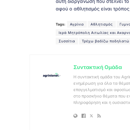
αυτή διοργάνωση που στέλνει το
αφού ο αθλητισμός είναι τρόπο
Tags:
Αγρίνιο
Αθλητισμός
Γυμνα
Ιερά Μητρόπολη Αιτωλίας και Ακαρν
Συσσίτια
Τρέχω βαδίζω ποδηλατώ
Συντακτική Ομάδα
Η συντακτική ομάδα του Agri
ενημέρωση για όλα τα θέματ
επαγγελματισμό και αφοσίωσ
στο προσκήνιο θέματα που ε
πληροφόρηση και η ουσιαστι