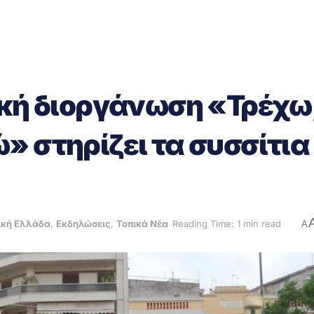
ική διοργάνωση «Τρέχω
» στηρίζει τα συσσίτια
ική Ελλάδα
,
Εκδηλώσεις
,
Τοπικά Νέα
Reading Time: 1 min read
A