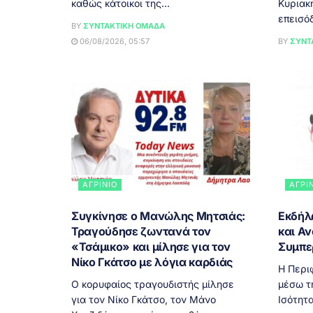
καθώς κάτοικοι της...
Κυριακ
επεισόδ
BY
ΣΥΝΤΑΚΤΙΚΉ ΟΜΆΔΑ
06/08/2026, 05:57
BY
ΣΥΝΤ
ΑΓΡΊΝΙΟ
ΑΓΡΊ
Συγκίνησε ο Μανώλης Μητσιάς:
Εκδήλ
Τραγούδησε ζωντανά τον
και Αν
«Τσάμικο» και μίλησε για τον
Συμπε
Νίκο Γκάτσο με λόγια καρδιάς
Η Περι
Ο κορυφαίος τραγουδιστής μίλησε
μέσω τ
για τον Νίκο Γκάτσο, τον Μάνο
Ισότητ