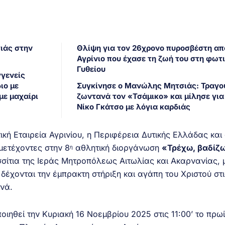
γιάς στην
Θλίψη για τον 26χρονο πυροσβέστη απ
Αγρίνιο που έχασε τη ζωή του στη φωτι
Γυθείου
γγενείς
ιο με
Συγκίνησε ο Μανώλης Μητσιάς: Τραγο
με μαχαίρι
ζωντανά τον «Τσάμικο» και μίλησε για
Νίκο Γκάτσο με λόγια καρδιάς
κή Εταιρεία Αγρινίου, η Περιφέρεια Δυτικής Ελλάδας και
μετέχοντες στην 8
αθλητική διοργάνωση
«Τρέχω, βαδίζω
η
σίτια της Ιεράς Μητροπόλεως Αιτωλίας και Ακαρνανίας,
δέχονται την έμπρακτη στήριξη και αγάπη του Χριστού στι
ινά.
ηθεί την Κυριακή 16 Νοεμβρίου 2025 στις 11:00’ το πρωί