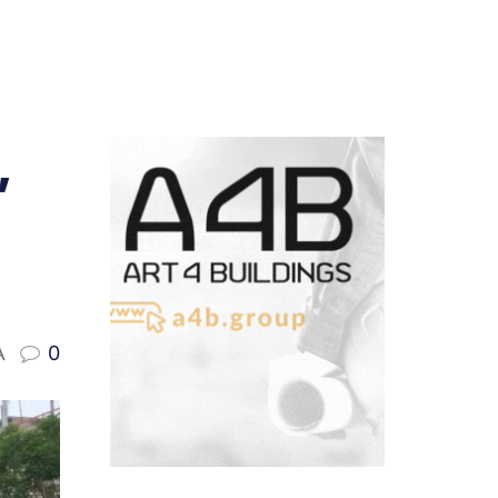
,
A
0