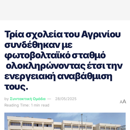
Τρία σχολεία του Αγρινίου
συνδέθηκαν με
φωτοβολταϊκό σταθμό
ολοκληρώνοντας έτσι την
ενεργειακή αναβάθμιση
τους.
by
Συντακτική Ομάδα
28/05/2025
A
A
Reading Time: 1 min read