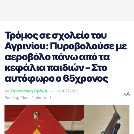
Τρόμος σε σχολείο του
Αγρινίου: Πυροβολούσε με
αεροβόλο πάνω από τα
κεφάλια παιδιών – Στο
αυτόφωρο ο 65χρονος
by
Συντακτική Ομάδα
06/07/2025
A
A
Reading Time: 1 min read