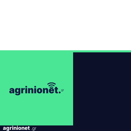
agrinionet
.gr