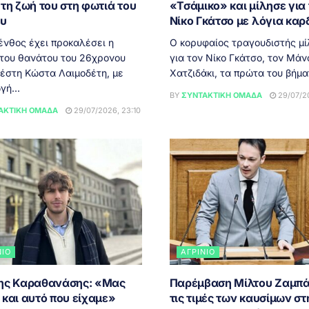
τη ζωή του στη φωτιά του
«Τσάμικο» και μίλησε για
ου
Νίκο Γκάτσο με λόγια καρ
ένθος έχει προκαλέσει η
Ο κορυφαίος τραγουδιστής μ
 του θανάτου του 26χρονου
για τον Νίκο Γκάτσο, τον Μάν
έστη Κώστα Λαιμοδέτη, με
Χατζιδάκι, τα πρώτα του βήματ
γή...
BY
ΣΥΝΤΑΚΤΙΚΉ ΟΜΆΔΑ
29/07/20
ΑΚΤΙΚΉ ΟΜΆΔΑ
29/07/2026, 23:10
ΝΙΟ
ΑΓΡΊΝΙΟ
ης Καραθανάσης: «Μας
Παρέμβαση Μίλτου Ζαμπά
 και αυτό που είχαμε»
τις τιμές των καυσίμων στ