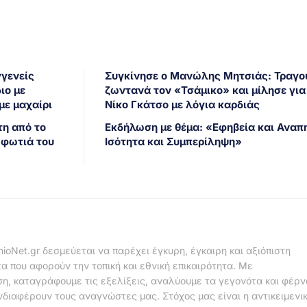
γγενείς
Συγκίνησε ο Μανώλης Μητσιάς: Τραγο
ιο με
ζωντανά τον «Τσάμικο» και μίλησε για
με μαχαίρι
Νίκο Γκάτσο με λόγια καρδιάς
τη από το
Εκδήλωση με θέμα: «Εφηβεία και Αναπη
 φωτιά του
Ισότητα και Συμπερίληψη»
nioNet.gr δεσμεύεται να παρέχει έγκυρη, έγκαιρη και αξιόπιστη
α που αφορούν την τοπική και εθνική επικαιρότητα. Με
η, καταγράφουμε τις εξελίξεις, αναλύουμε τα γεγονότα και φέρ
νδιαφέρουν τους αναγνώστες μας. Στόχος μας είναι η αντικειμενι