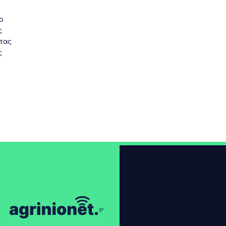
ο
ς
τας
ς