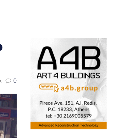
ο
A
0