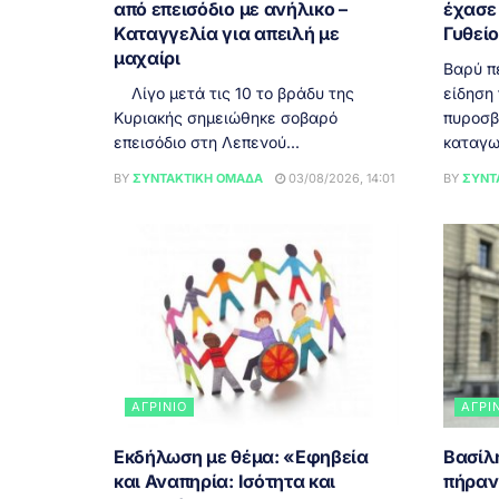
από επεισόδιο με ανήλικο –
έχασε 
Καταγγελία για απειλή με
Γυθεί
μαχαίρι
Βαρύ π
Λίγο μετά τις 10 το βράδυ της
είδηση
Κυριακής σημειώθηκε σοβαρό
πυροσβ
επεισόδιο στη Λεπενού...
καταγω
BY
ΣΥΝΤΑΚΤΙΚΉ ΟΜΆΔΑ
03/08/2026, 14:01
BY
ΣΥΝΤ
ΑΓΡΊΝΙΟ
ΑΓΡΊ
Εκδήλωση με θέμα: «Εφηβεία
Βασίλ
και Αναπηρία: Ισότητα και
πήραν