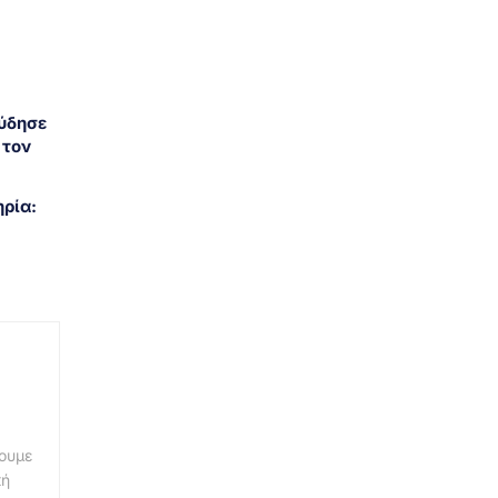
ύδησε
 τον
ρία:
νουμε
κή