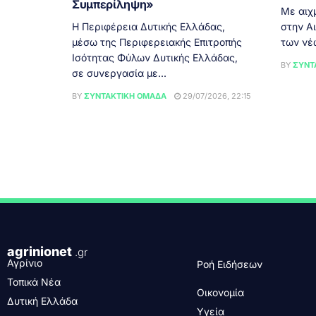
Συμπερίληψη»
Με αιχ
Η Περιφέρεια Δυτικής Ελλάδας,
στην Α
μέσω της Περιφερειακής Επιτροπής
των νέ
Ισότητας Φύλων Δυτικής Ελλάδας,
BY
ΣΥΝΤ
σε συνεργασία με...
BY
ΣΥΝΤΑΚΤΙΚΉ ΟΜΆΔΑ
29/07/2026, 22:15
agrinionet
.gr
Αγρίνιο
Ροή Ειδήσεων
Τοπικά Νέα
Οικονομία
Δυτική Ελλάδα
Υγεία