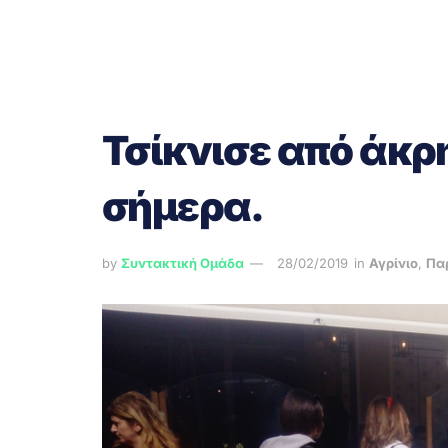
Τσίκνισε από άκρη
σήμερα.
by
Συντακτική Ομάδα
28/02/2019
in
Αγρίνιο
,
Πα