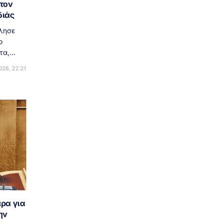
 τον
διάς
ίλησε
ο
α,...
26, 22:21
ρα για
ην