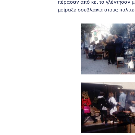
πέρασαν από κει το γλέντησαν μ
μοίραζε σουβλάκια στους πολίτες