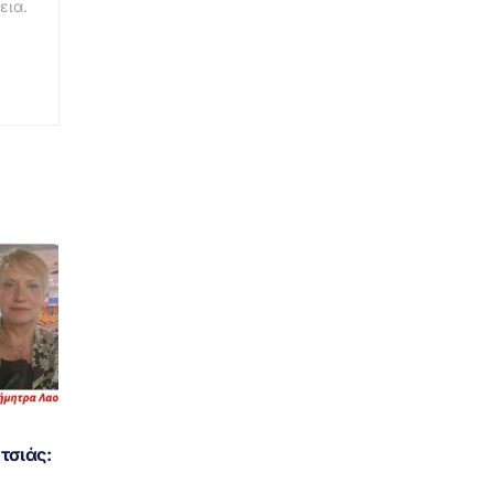
εια.
τσιάς: