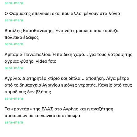
sara-mara
Ο Φαρμάκης επενδύει εκεί που άλλοι μένουν στα λόγια
sara-mara
Βασίλης Καραθανάσης: Ένα νέο πρόσωπο που κερδίζει
πολιτικό έδαφος
sara-mara
Αμπάρια Παναιτωλίου: Η παιδική χαρά… για τους λάτρεις της
άγριας φύσης! video foto
sara-mara
Αγρίνιο: Διατηρητέο κτίριο και δίπλα… αποθήκη. Λίγα μέτρα
από το δημαρχείο Αγρινίου εικόνες ντροπής. Κανείς από τους
αρμόδιους δεν βλέπει;
sara-mara
Τα «ραντάρ» της ΕΛΑΣ στο Αγρίνιο και η αναζήτηση
προσώπων με κοινωνικό αποτύπωμα
sara-mara