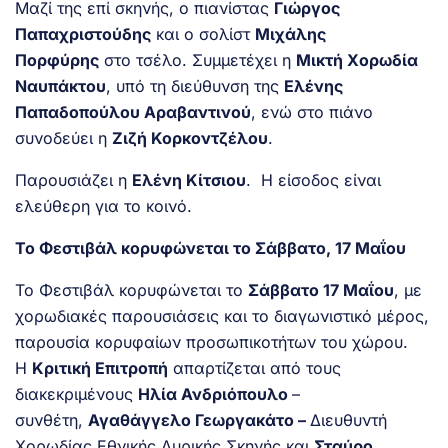
Μαζί της επί σκηνής, ο πιανίστας
Γιώργος
Παπαχριστούδης
και ο σολίστ
Μιχάλης
Πορφύρης
στο τσέλο. Συμμετέχει η
Μικτή Χορωδία
Ναυπάκτου
, υπό τη διεύθυνση της
Ελένης
Παπαδοπούλου Αραβαντινού
, ενώ στο πιάνο
συνοδεύει η
Ζιζή Κορκοντζέλου
.
Παρουσιάζει η
Ελένη Κίτσιου
. Η είσοδος είναι
ελεύθερη για το κοινό.
Το Φεστιβάλ κορυφώνεται το Σάββατο, 17 Μαΐου
Το Φεστιβάλ κορυφώνεται το
Σάββατο 17 Μαΐου
, με
χορωδιακές παρουσιάσεις και το διαγωνιστικό μέρος,
παρουσία κορυφαίων προσωπικοτήτων του χώρου.
Η
Κριτική Επιτροπή
απαρτίζεται από τους
διακεκριμένους
Ηλία Ανδριόπουλο
–
συνθέτη,
Αγαθάγγελο Γεωργακάτο –
Διευθυντή
Χορωδίας Εθνικής Λυρικής Σκηνής και
Σταύρο