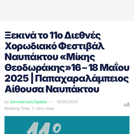
Ξεκινά το 11ο Διεθνές
Χορωδιακό Φεστιβάλ
Ναυπάκτου «Μίκης
Θεοδωράκης»16 – 18 Μαΐου
2025 | Παπαχαραλάμπειος
Αίθουσα Ναυπάκτου
by
Συντακτική Ομάδα
15/05/2025
A
A
Reading Time: 2 mins read