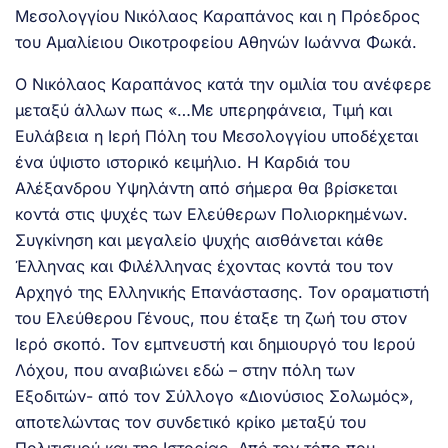
Μεσολογγίου Νικόλαος Καραπάνος και η Πρόεδρος
του Αμαλίειου Οικοτροφείου Αθηνών Ιωάννα Φωκά.
Ο Νικόλαος Καραπάνος κατά την ομιλία του ανέφερε
μεταξύ άλλων πως «…Με υπερηφάνεια, Τιμή και
Ευλάβεια η Ιερή Πόλη του Μεσολογγίου υποδέχεται
ένα ύψιστο ιστορικό κειμήλιο. Η Καρδιά του
Αλέξανδρου Υψηλάντη από σήμερα θα βρίσκεται
κοντά στις ψυχές των Ελεύθερων Πολιορκημένων.
Συγκίνηση και μεγαλείο ψυχής αισθάνεται κάθε
Έλληνας και Φιλέλληνας έχοντας κοντά του τον
Αρχηγό της Ελληνικής Επανάστασης. Τον οραματιστή
του Ελεύθερου Γένους, που έταξε τη ζωή του στον
Ιερό σκοπό. Τον εμπνευστή και δημιουργό του Ιερού
Λόχου, που αναβιώνει εδώ – στην πόλη των
Εξοδιτών- από τον Σύλλογο «Διονύσιος Σολωμός»,
αποτελώντας τον συνδετικό κρίκο μεταξύ του