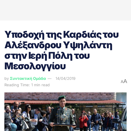
Υποδοχή της Καρδιάς του
Αλέξανδρου Υψηλάντη
στην Ιερή Πόλη του
Μεσολογγίου
by
Συντακτική Ομάδα
14/04/2019
A
A
Reading Time: 1 min read