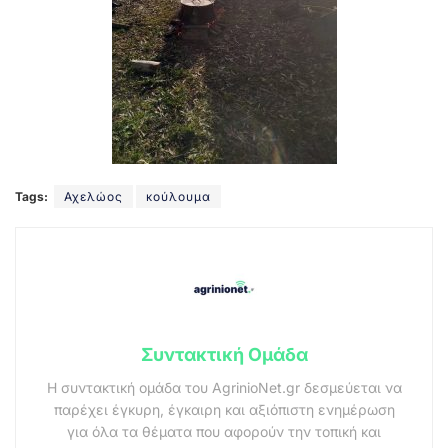
Tags:
Αχελώος
κούλουμα
Συντακτική Ομάδα
Η συντακτική ομάδα του AgrinioNet.gr δεσμεύεται να
παρέχει έγκυρη, έγκαιρη και αξιόπιστη ενημέρωση
για όλα τα θέματα που αφορούν την τοπική και