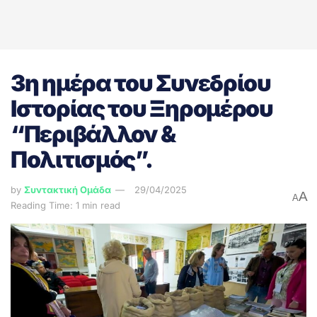
3η ημέρα του Συνεδρίου
Ιστορίας του Ξηρομέρου
“Περιβάλλον &
Πολιτισμός”.
by
Συντακτική Ομάδα
29/04/2025
A
A
Reading Time: 1 min read