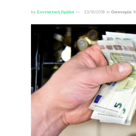
by
Συντακτική Ομάδα
23/10/2018
in
Οικονομία
R