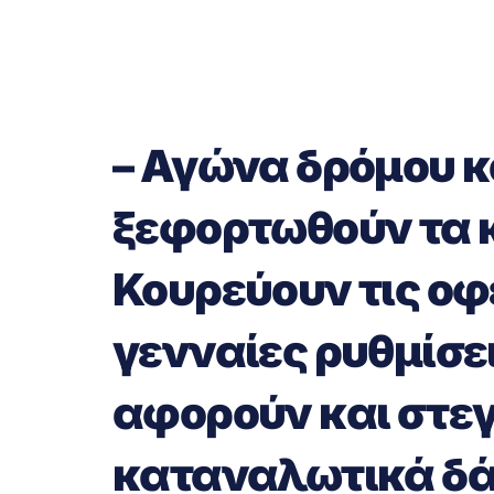
– Αγώνα δρόμου κ
ξεφορτωθούν τα κ
Κουρεύουν τις οφ
γενναίες ρυθμίσε
αφορούν και στεγ
καταναλωτικά δά