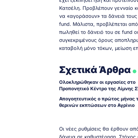
έχει ξεκινήσει ήδη και προτείνο
Κατσέλη. Προβλέπουν γενναίο κο
να «αγοράσουν» τα δάνειά τους
fund. Μάλιστα, προβλέπεται από
πωληθεί το δάνειό του σε fund ο
συγκεκριμένους όρους αποπληρωμ
καταβολή μόνο τόκων, μείωση επ
.
Σχετικά Άρθρα
Ολοκληρώθηκαν οι εργασίες στο
Προπονητικό Κέντρο της Λίμνης 
Απογοητευτικός ο πρώτος μήνας 
θερινών εκπτώσεων στο Αγρίνιο
Οι νέες ρυθμίσεις θα έρθουν απ
δάνεια σε καθυστέρηση. Στόχος 