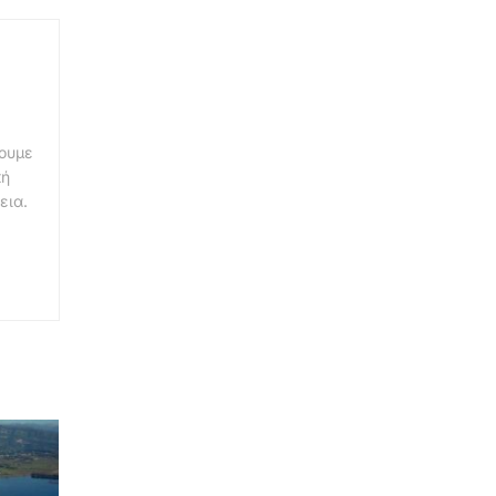
νουμε
κή
εια.