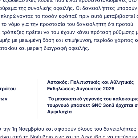
υν εξωδικαστικές λύσεις που είναι προσανατολισμένες στ
ύρεμα της συνολικής οφειλής. Οι δανειολήπτες μπορούν
 πληρώνοντας το ποσόν εφάπαξ πριν αυτό μεταβιβαστεί 
 το νόμο για την προστασία του δανειολήπτη ότι προτού
ι τράπεζες πρέπει να του έχουν κάνει πρόταση ρύθμισης 
ής με μειωμένη δόση και επιμήκυνση, περίοδο χάριτος κ
ιτοκίου και μερική διαγραφή οφειλής.
Αστακός: Πολιτιστικές και Αθλητικές
Στράτου
Εκδηλώσεις Αύγουστος 2026
των
Το μπασκετικό γεγονός του καλοκαιριο
τουρνουά μπάσκετ GNC 3on3 έρχεται σ
Αμφιλοχία
ό την 1η Νοεμβρίου και αφορούν όλους του δανειολήπτες
είναι από το Νοέμβριο έως και το Δεκέμβριο να πετύχουν