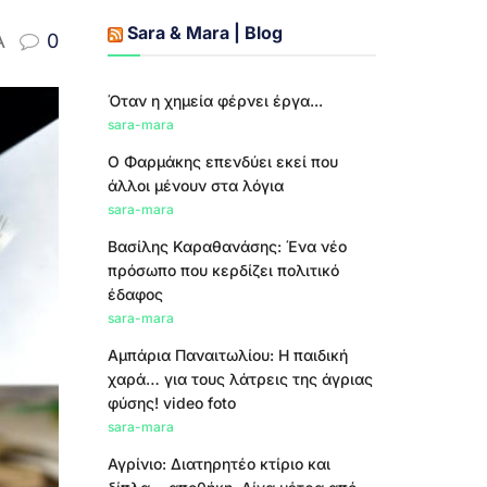
Sara & Mara | Blog
A
0
Όταν η χημεία φέρνει έργα...
sara-mara
Ο Φαρμάκης επενδύει εκεί που
άλλοι μένουν στα λόγια
sara-mara
Βασίλης Καραθανάσης: Ένα νέο
πρόσωπο που κερδίζει πολιτικό
έδαφος
sara-mara
Αμπάρια Παναιτωλίου: Η παιδική
χαρά… για τους λάτρεις της άγριας
φύσης! video foto
sara-mara
Αγρίνιο: Διατηρητέο κτίριο και