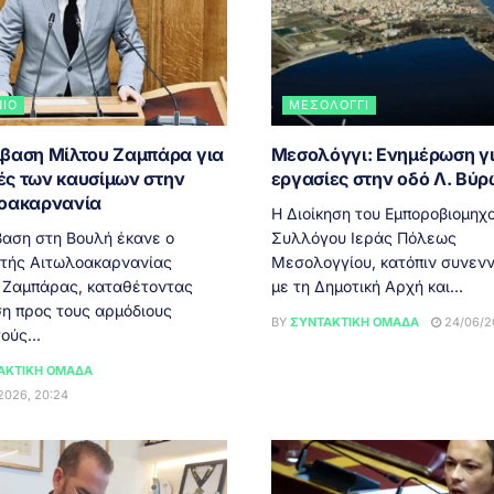
ΝΙΟ
ΜΕΣΟΛΌΓΓΙ
βαση Μίλτου Ζαμπάρα για
Μεσολόγγι: Ενημέρωση γ
μές των καυσίμων στην
εργασίες στην οδό Λ. Βύ
οακαρνανία
Η Διοίκηση του Εμποροβιομηχ
αση στη Βουλή έκανε ο
Συλλόγου Ιεράς Πόλεως
τής Αιτωλοακαρνανίας
Μεσολογγίου, κατόπιν συνεν
 Ζαμπάρας, καταθέτοντας
με τη Δημοτική Αρχή και...
η προς τους αρμόδιους
BY
ΣΥΝΤΑΚΤΙΚΉ ΟΜΆΔΑ
24/06/20
ούς...
ΑΚΤΙΚΉ ΟΜΆΔΑ
2026, 20:24