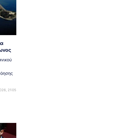
ια
ρωνος
ανικού
νόησης
26, 21:05