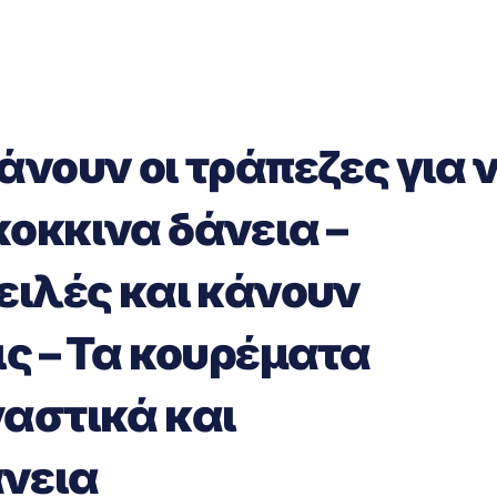
άνουν οι τράπεζες για 
οκκινα δάνεια –
ειλές και κάνουν
ις – Τα κουρέματα
αστικά και
νεια