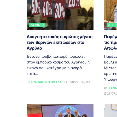
ΑΓΡΊΝΙΟ
ΑΓΡΊ
Απογοητευτικός ο πρώτος μήνας
Παρέμ
των θερινών εκπτώσεων στο
τις τι
Αγρίνιο
Αιτωλ
Έντονο προβληματισμό προκαλεί
Παρέμβ
στον εμπορικό κόσμο του Αγρινίου η
Βουλευ
εικόνα που κατέγραψε η αγορά
Μίλτος
κατά...
ερώτησ
Υπουργ
BY
ΣΥΝΤΑΚΤΙΚΉ ΟΜΆΔΑ
07/08/2026, 11:19
BY
ΣΥΝΤ
28/07/