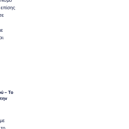
ο Νόμο
 επίσης
σε
με
αι
ύ – Το
την
 με
 το