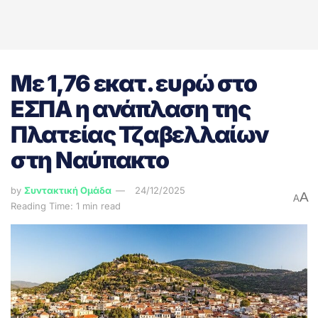
Με 1,76 εκατ. ευρώ στο
ΕΣΠΑ η ανάπλαση της
Πλατείας Τζαβελλαίων
στη Ναύπακτο
by
Συντακτική Ομάδα
24/12/2025
A
A
Reading Time: 1 min read