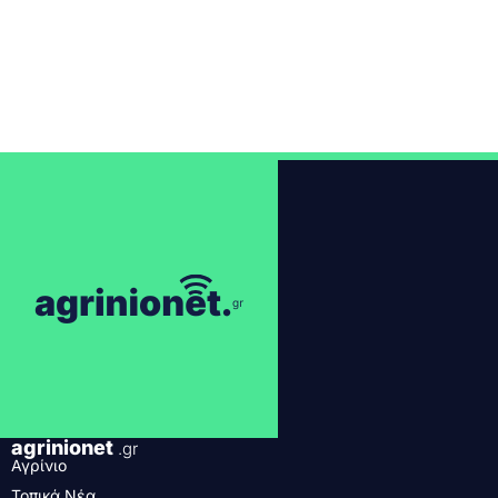
agrinionet
.gr
Αγρίνιο
Τοπικά Νέα