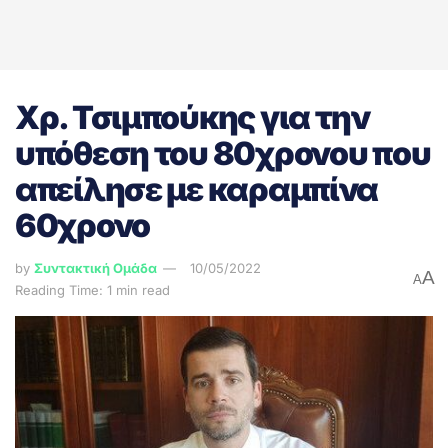
Χρ. Τσιμπούκης για την
υπόθεση του 80χρονου που
απείλησε με καραμπίνα
60χρονο
by
Συντακτική Ομάδα
10/05/2022
A
A
Reading Time: 1 min read