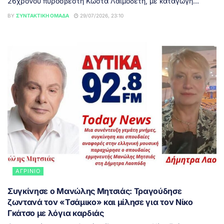
26χρονου πυροσβέστη Κώστα Λαιμοδέτη, με καταγωγή...
BY
ΣΥΝΤΑΚΤΙΚΉ ΟΜΆΔΑ
29/07/2026, 23:10
ΑΓΡΊΝΙΟ
Συγκίνησε ο Μανώλης Μητσιάς: Τραγούδησε
ζωντανά τον «Τσάμικο» και μίλησε για τον Νίκο
Γκάτσο με λόγια καρδιάς