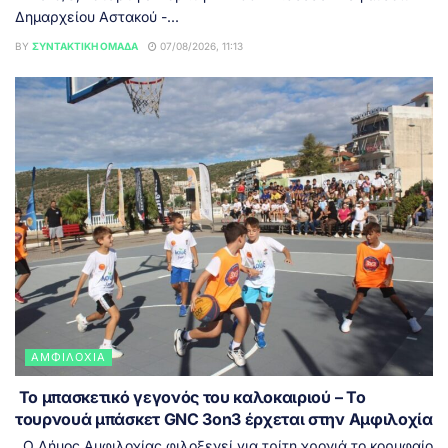
Δημαρχείου Αστακού -...
BY
ΣΥΝΤΑΚΤΙΚΉ ΟΜΆΔΑ
07/08/2026, 11:13
ΑΜΦΙΛΟΧΊΑ
Το μπασκετικό γεγονός του καλοκαιριού – Το
τουρνουά μπάσκετ GNC 3on3 έρχεται στην Αμφιλοχία
Ο Δήμος Αμφιλοχίας φιλοξενεί για τρίτη χρονιά το κορυφαίο