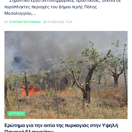
Σημαντικό έργο αντιπλημμυρικής προστασίας, ξεκινά σε
πυρόπληκτες περιοχές του Δήμου Ιερής Πόλης
Μεσολογγίου,...
BY
ΣΥΝΤΑΚΤΙΚΉ ΟΜΆΔΑ
07/08/2026, 11:03
ΑΓΡΊΝΙΟ
Ερώτημα για την αιτία της πυρκαγιάς στην Υψηλή
Παναγιά Ελαιοφύτου