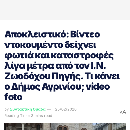
Αποκλειστικό: Βίντεο
ντοκουμέντο δείχνει
φωτιά και καταστροφές
λίγα μέτρα από τον Ι.Ν.
Ζωοδόχου Πηγής. Τι κάνει
ο Δήμος Αγρινίου; video
foto
by
Συντακτική Ομάδα
25/02/2026
A
A
Reading Time: 3 mins read