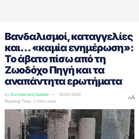
Βανδαλισμοί, καταγγελίες
και… «καμία ενημέρωση»:
Το άβατο πίσω από τη
Ζωοδόχο Πηγή και τα
αναπάντητα ερωτήματα
by
Συντακτική Ομάδα
10/02/2026
A
A
Reading Time: 2 mins read