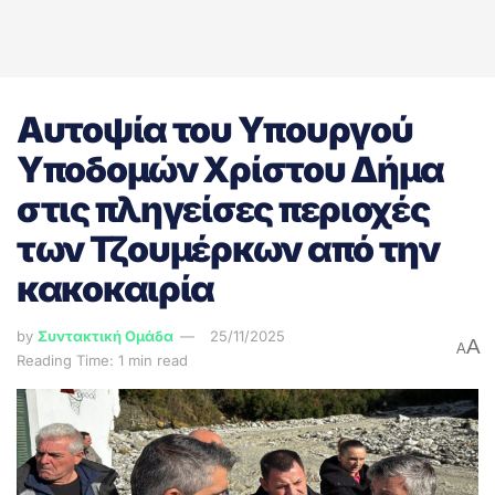
Αυτοψία του Υπουργού
Υποδομών Χρίστου Δήμα
στις πληγείσες περιοχές
των Τζουμέρκων από την
κακοκαιρία
by
Συντακτική Ομάδα
25/11/2025
A
A
Reading Time: 1 min read