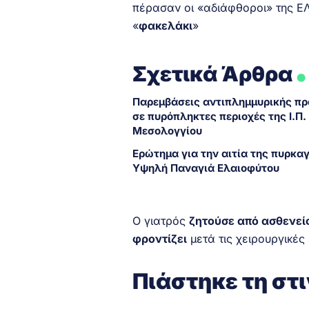
πέρασαν οι «αδιάφθοροι» της Ε
«
φακελάκι
»
.
Σχετικά Άρθρα
Παρεμβάσεις αντιπλημμυρικής π
σε πυρόπληκτες περιοχές της Ι.Π.
Μεσολογγίου
Ερώτημα για την αιτία της πυρκα
Υψηλή Παναγιά Ελαιοφύτου
Ο γιατρός
ζητούσε από ασθενεί
φροντίζει
μετά τις χειρουργικές
Πιάστηκε τη στ