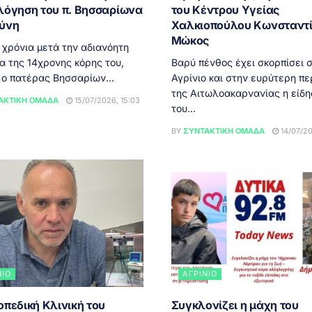
λόγηση του π. Βησσαρίωνα
του Κέντρου Υγείας
ύνη
Χαλκιοπούλου Κωνσταντ
Μώκος
χρόνια μετά την αδιανόητη
α της 14χρονης κόρης του,
Βαρύ πένθος έχει σκορπίσει 
 ο πατέρας Βησσαρίων...
Αγρίνιο και στην ευρύτερη πε
της Αιτωλοακαρνανίας η είδη
ΑΚΤΙΚΉ ΟΜΆΔΑ
15/07/2026, 15:03
του...
BY
ΣΥΝΤΑΚΤΙΚΉ ΟΜΆΔΑ
14/07/20
ΝΙΟ
ΑΓΡΊΝΙΟ
οπεδική Κλινική του
Συγκλονίζει η μάχη του