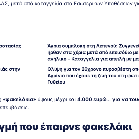
ΛΑΣ, μετά από καταγγελία στο Εσωτερικών Υποθέσεων γι
ροστασίας
Άγρια συμπλοκή στη Λεπενού: Συγγενε
ήρθαν στα χέρια μετά από επεισόδιο με
ανήλικο – Καταγγελία για απειλή με μα
γιάς στην
Θλίψη για τον 26χρονο πυροσβέστη απ
Αγρίνιο που έχασε τη ζωή του στη φωτι
Γυθείου
ς
«
φακελάκια
» ύψους μέχρι και
4.000 ευρώ
…
για να του
 επεμβάσεις.
ιγμή που έπαιρνε φακελάκι