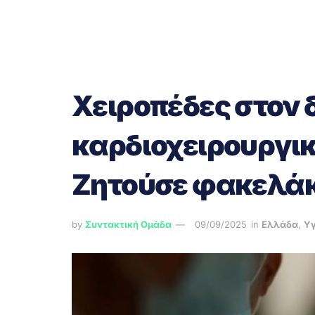
Χειροπέδες στον 
καρδιοχειρουργικ
Ζητούσε φακελάκ
by
Συντακτική Ομάδα
09/09/2025
in
Ελλάδα
,
Υγ