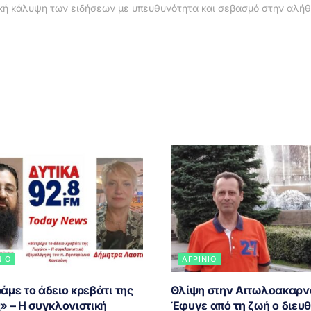
κή κάλυψη των ειδήσεων με υπευθυνότητα και σεβασμό στην αλήθ
ΝΙΟ
ΑΓΡΊΝΙΟ
με το άδειο κρεβάτι της
Θλίψη στην Αιτωλοακαρν
» – Η συγκλονιστική
Έφυγε από τη ζωή ο διευ