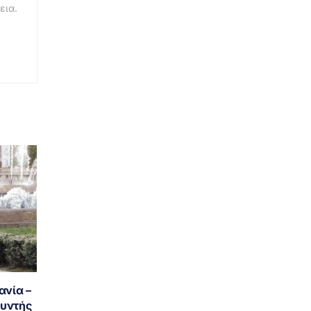
εια.
ανία –
θυντής