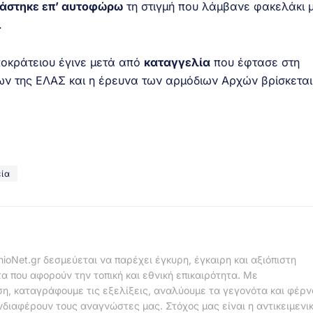
ιάστηκε επ’ αυτοφώρω
τη στιγμή που λάμβανε φακελάκι 
.
ποκράτειου έγινε μετά από
καταγγελία
που έφτασε στη
ν της ΕΛΑΣ και η έρευνα των αρμόδιων Αρχών βρίσκεται
εία
nioNet.gr δεσμεύεται να παρέχει έγκυρη, έγκαιρη και αξιόπιστη
α που αφορούν την τοπική και εθνική επικαιρότητα. Με
η, καταγράφουμε τις εξελίξεις, αναλύουμε τα γεγονότα και φέρ
νδιαφέρουν τους αναγνώστες μας. Στόχος μας είναι η αντικειμενι