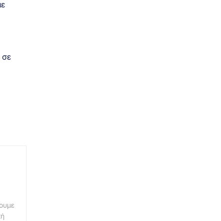
με
 σε
νουμε
κή