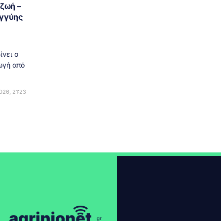
 ζωή –
εγγύης
ίνει ο
ωγή από
26, 21:23