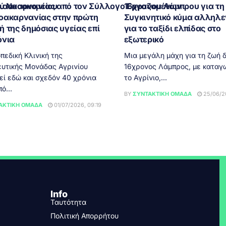
ωλοακαρνανίας από τον Σύλλογο Εργαζομένων
ού Νοσοκομείου
16χρονου Λάμπρου για τη
οακαρνανίας στην πρώτη
Συγκινητικό κύμα αλληλ
 της δημόσιας υγείας επί
για το ταξίδι ελπίδας στο
όνια
εξωτερικό
πεδική Κλινική της
Μια μεγάλη μάχη για τη ζωή δ
υτικής Μονάδας Αγρινίου
16χρονος Λάμπρος, με καταγ
εί εδώ και σχεδόν 40 χρόνια
το Αγρίνιο,...
ό...
BY
ΣΥΝΤΑΚΤΙΚΉ ΟΜΆΔΑ
25/06/20
ΑΚΤΙΚΉ ΟΜΆΔΑ
01/07/2026, 09:19
Info
Ταυτότητα
Πολιτική Απορρήτου