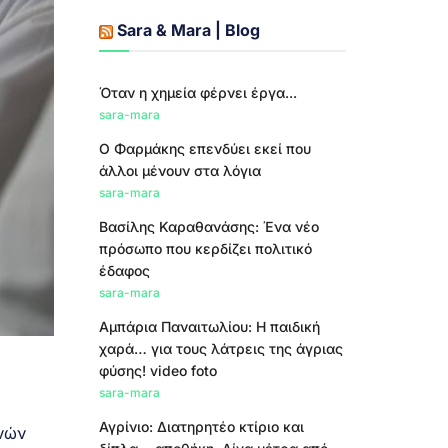
Sara & Mara | Blog
Όταν η χημεία φέρνει έργα...
sara-mara
Ο Φαρμάκης επενδύει εκεί που
άλλοι μένουν στα λόγια
sara-mara
Βασίλης Καραθανάσης: Ένα νέο
πρόσωπο που κερδίζει πολιτικό
έδαφος
sara-mara
Αμπάρια Παναιτωλίου: Η παιδική
χαρά… για τους λάτρεις της άγριας
φύσης! video foto
sara-mara
Αγρίνιο: Διατηρητέο κτίριο και
νών