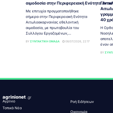
αιμοδοσία στην Περιφερειακή Ενότητα Αιτ
Γενικ
Αιτωλ
Με επιτυχία πραγματοποιήθηκε
γραμμή
σήμερα στην Περιφερειακή Ενότητα
40 χρ
Αιτωλοακαρνανίας εθελοντική
αιμοδοσία, με πρωτοβουλία του
Η Ορθο
Συλλόγου Εργαζομένων,...
Νοσηλε
αποτελ
BY
ΣΥΝΤΑΚΤΙΚΉ ΟΜΆΔΑ
08/07/2026, 22:17
έναν απ
BY
ΣΥΝΤ
agrinionet
.gr
Αγρίνιο
Ροή Ειδήσεων
Τοπικά Νέα
Οικονομία