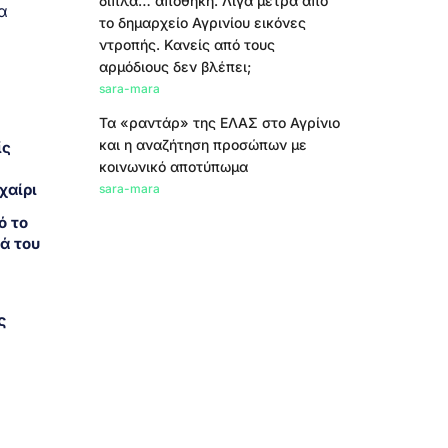
δίπλα… αποθήκη. Λίγα μέτρα από
α
το δημαρχείο Αγρινίου εικόνες
ντροπής. Κανείς από τους
αρμόδιους δεν βλέπει;
sara-mara
Τα «ραντάρ» της ΕΛΑΣ στο Αγρίνιο
και η αναζήτηση προσώπων με
ίς
κοινωνικό αποτύπωμα
χαίρι
sara-mara
ό το
ά του
ς