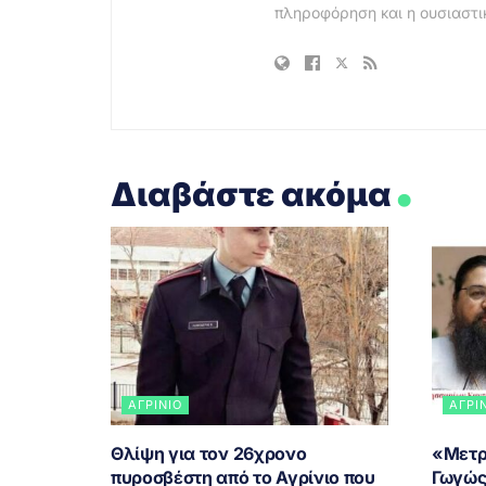
πληροφόρηση και η ουσιαστι
.
Διαβάστε ακόμα
ΑΓΡΊΝΙΟ
ΑΓΡΊ
Θλίψη για τον 26χρονο
«Μετρά
πυροσβέστη από το Αγρίνιο που
Γωγώς