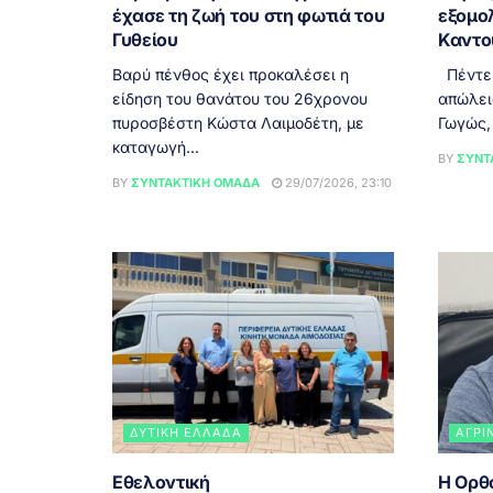
έχασε τη ζωή του στη φωτιά του
εξομο
Γυθείου
Καντο
Βαρύ πένθος έχει προκαλέσει η
Πέντε 
είδηση του θανάτου του 26χρονου
απώλει
πυροσβέστη Κώστα Λαιμοδέτη, με
Γωγώς,
καταγωγή...
BY
ΣΥΝΤ
BY
ΣΥΝΤΑΚΤΙΚΉ ΟΜΆΔΑ
29/07/2026, 23:10
ΔΥΤΙΚΉ ΕΛΛΆΔΑ
ΑΓΡΊ
Εθελοντική
Η Ορθ