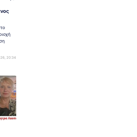
ίνος
στο
ριοχή
ση
26, 20:34