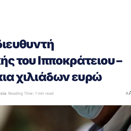
διευθυντή
ής του Ιπποκράτειου –
ια χιλιάδων ευρώ
εία
Reading Time: 1 min read
A