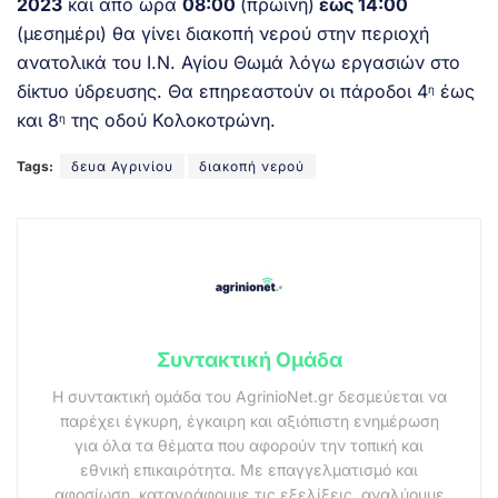
2023
και από ώρα
08:00
(πρωινή)
έως 14:00
(μεσημέρι) θα γίνει διακοπή νερού στην περιοχή
ανατολικά του Ι.Ν. Αγίου Θωμά λόγω εργασιών στο
δίκτυο ύδρευσης. Θα επηρεαστούν οι πάροδοι 4
έως
η
και 8
της οδού Κολοκοτρώνη.
η
Tags:
δευα Αγρινίου
διακοπή νερού
Συντακτική Ομάδα
Η συντακτική ομάδα του AgrinioNet.gr δεσμεύεται να
παρέχει έγκυρη, έγκαιρη και αξιόπιστη ενημέρωση
για όλα τα θέματα που αφορούν την τοπική και
εθνική επικαιρότητα. Με επαγγελματισμό και
αφοσίωση, καταγράφουμε τις εξελίξεις, αναλύουμε