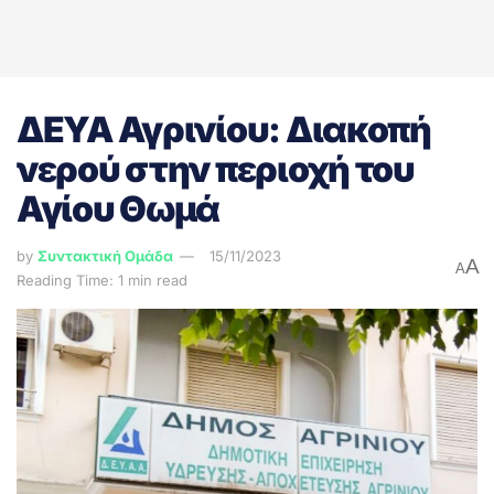
ΔΕΥΑ Αγρινίου: Διακοπή
νερού στην περιοχή του
Αγίου Θωμά
by
Συντακτική Ομάδα
15/11/2023
A
A
Reading Time: 1 min read