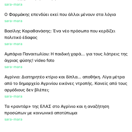
sara-mara
Ο Φαρμάκης επενδύει εκεί που άλλοι μένουν στα λόγια
sara-mara
Βασίλης Καραθανάσης: Ένα νέο πρόσωπο που κερδίζει
πολιτικό έδαφος
sara-mara
Αμπάρια Παναιτωλίου: Η παιδική χαρά… για τους λάτρεις της
άγριας φύσης! video foto
sara-mara
Αγρίνιο: Διατηρητέο κτίριο και δίπλα… αποθήκη. Λίγα μέτρα
από το δημαρχείο Αγρινίου εικόνες ντροπής. Κανείς από τους
αρμόδιους δεν βλέπει;
sara-mara
Τα «ραντάρ» της ΕΛΑΣ στο Αγρίνιο και η αναζήτηση
προσώπων με κοινωνικό αποτύπωμα
sara-mara