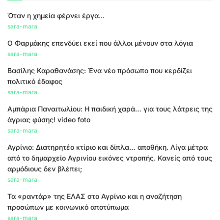
Όταν η χημεία φέρνει έργα...
sara-mara
Ο Φαρμάκης επενδύει εκεί που άλλοι μένουν στα λόγια
sara-mara
Βασίλης Καραθανάσης: Ένα νέο πρόσωπο που κερδίζει
πολιτικό έδαφος
sara-mara
Αμπάρια Παναιτωλίου: Η παιδική χαρά… για τους λάτρεις της
άγριας φύσης! video foto
sara-mara
Αγρίνιο: Διατηρητέο κτίριο και δίπλα… αποθήκη. Λίγα μέτρα
από το δημαρχείο Αγρινίου εικόνες ντροπής. Κανείς από τους
αρμόδιους δεν βλέπει;
sara-mara
Τα «ραντάρ» της ΕΛΑΣ στο Αγρίνιο και η αναζήτηση
προσώπων με κοινωνικό αποτύπωμα
sara-mara