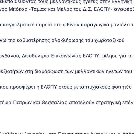
Εκπαιδεύοντας τους μελλοντικούς ηγέτες στην Ελληνική
ίνος Μπόκας -Ταμίας και Μέλος του Δ.Σ. ΕΛΟΠΥ- αναφέρ
ς επαγγελματική πορεία στο φθίνον παραγωγικό μοντέλο τ
όγω της καθυστέρησης ολοκλήρωσης του χωροταξικού
ογδάνου, Διευθύντρια Επικοινωνίας ΕΛΟΠΥ, μίλησε για τη
δεξιοτήτων στη διαμόρφωση των μελλοντικών ηγετών του
ς που προσφέρει η ΕΛΟΠΥ στους μεταπτυχιακούς φοιτητές
τήμια Πατρών και Θεσσαλίας αποτελούν στρατηγική επέ
χθυολόγων Δημοσίου, στο Πανεπιστήμιο Ιωαννίνων, ο Από