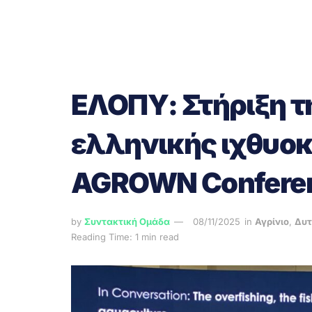
ΕΛΟΠΥ: Στήριξη τ
ελληνικής ιχθυοκ
AGROWN Conference
by
Συντακτική Ομάδα
08/11/2025
in
Αγρίνιο
,
Δυτ
Reading Time: 1 min read