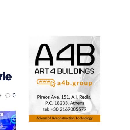
yle
A
0