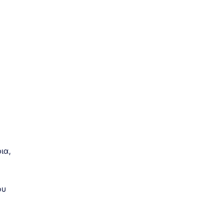
ια,
ου