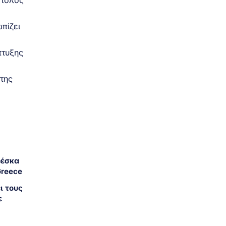
πίζει
πτυξης
 της
ρέσκα
Greece
ι τους
ε