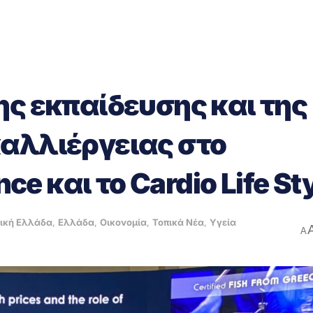
ης εκπαίδευσης και της
αλλιέργειας στο
 και το Cardio Life St
ική Ελλάδα
,
Ελλάδα
,
Οικονομία
,
Τοπικά Νέα
,
Υγεία
A