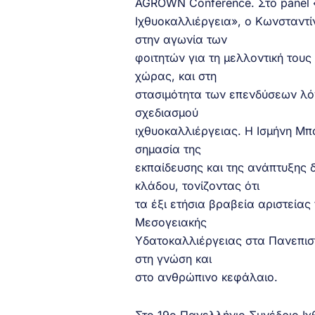
AGROWN Conference. Στο panel «
Ιχθυοκαλλιέργεια», ο Κωνσταντ
στην αγωνία των
φοιτητών για τη μελλοντική του
χώρας, και στη
στασιμότητα των επενδύσεων λ
σχεδιασμού
ιχθυοκαλλιέργειας. Η Ισμήνη Μπ
σημασία της
εκπαίδευσης και της ανάπτυξης 
κλάδου, τονίζοντας ότι
τα έξι ετήσια βραβεία αριστεία
Μεσογειακής
Υδατοκαλλιέργειας στα Πανεπισ
στη γνώση και
στο ανθρώπινο κεφάλαιο.
Στο 19ο Πανελλήνιο Συνέδριο Ι