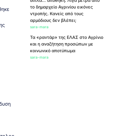
δίπλα… αποθήκη. Λίγα μέτρα από
το δημαρχείο Αγρινίου εικόνες
θηκε
ντροπής. Κανείς από τους
αρμόδιους δεν βλέπει;
ης
sara-mara
Τα «ραντάρ» της ΕΛΑΣ στο Αγρίνιο
και η αναζήτηση προσώπων με
κοινωνικό αποτύπωμα
sara-mara
νδυση
στολος