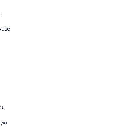
,
κούς
ου
 για