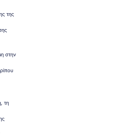
ης της
σης
μη στην
ερίπου
, τη
ης
Υ