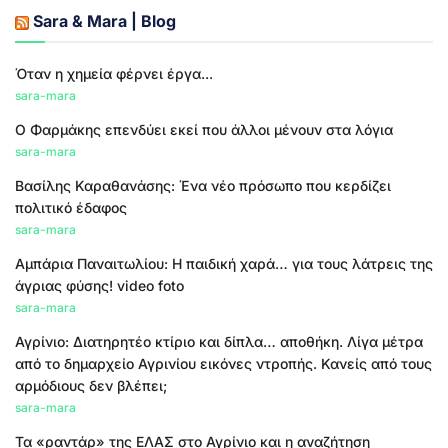
Sara & Mara | Blog
Όταν η χημεία φέρνει έργα...
sara-mara
Ο Φαρμάκης επενδύει εκεί που άλλοι μένουν στα λόγια
sara-mara
Βασίλης Καραθανάσης: Ένα νέο πρόσωπο που κερδίζει
πολιτικό έδαφος
sara-mara
Αμπάρια Παναιτωλίου: Η παιδική χαρά… για τους λάτρεις της
άγριας φύσης! video foto
sara-mara
Αγρίνιο: Διατηρητέο κτίριο και δίπλα… αποθήκη. Λίγα μέτρα
από το δημαρχείο Αγρινίου εικόνες ντροπής. Κανείς από τους
αρμόδιους δεν βλέπει;
sara-mara
Τα «ραντάρ» της ΕΛΑΣ στο Αγρίνιο και η αναζήτηση