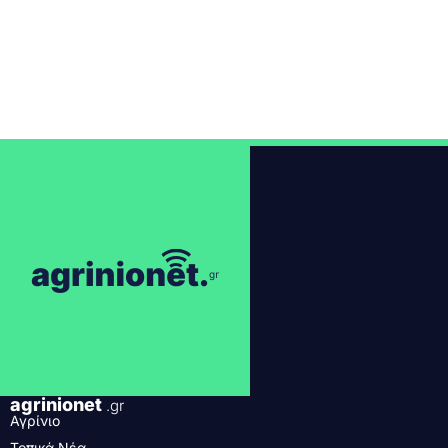
agrinionet
.gr
Αγρίνιο
Τοπικά Νέα