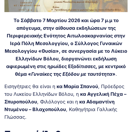
Το Σάββατο 7 Μαρτίου 2026 και ώρα 7 μ.μ το
απόγευμα, στην αίθουσα εκδηλώσεων της
Περιφερειακής Ενότητος Αιτωλοακαρνανίας στην
Ιερά Πόλη Μεσολογγίου, ο Σύλλογος Γυναικών
Μεσολογγίου «Θυσία», σε συνεργασία με το Λύκειο
Ελληνίδων Βόλου, διοργανώνει εκδήλωση
αφιερωμένη στις ηρωίδες Εξοδίτισσες, με κεντρικό
θέμα «
Γυναίκες της Εξόδου με ταυτότητα
»
.
Εισηγήτριες θα είναι η
κα Μαρία Σπανού
, Πρόεδρος
του Λυκείου Ελληνίδων Βόλου, η
κα Αγγελική Πέχα –
Σπυροπούλου
, Φιλόλογος και η
κα Αδαμαντίνη
Ντυμένου – Βλαχοπούλου
, Καθηγήτρια Γαλλικής
Γλώσσας.
.