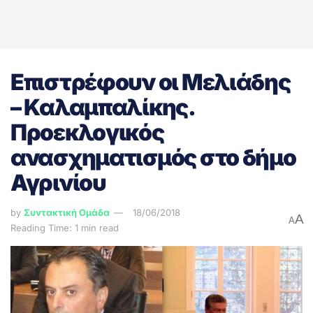
Επιστρέφουν οι Μελιάδης
– Καλαμπαλίκης.
Προεκλογικός
ανασχηματισμός στο δήμο
Αγρινίου
by
Συντακτική Ομάδα
18/06/2018
A
A
Reading Time: 1 min read